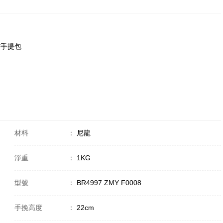
包/手提包
材料
：
尼龍
淨重
：
1KG
型號
：
BR4997 ZMY F0008
手挽高度
：
22cm