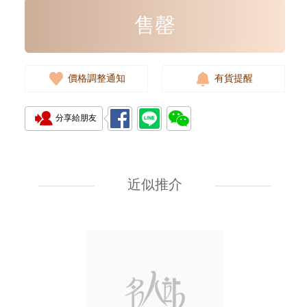
售罄
價格調整通知
有貨提醒
分享給朋友
Prada 普拉達 手袋 2vz034 2cmo
F0002 背包
近似推介
11,800.00