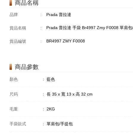
商品名稱
品牌
:
Prada 普拉達
Prada 普拉達 手袋 Br4997 Zmy F0008 單肩
貨品名稱
:
BR4997 ZMY F0008
貨品編號
:
商品參數
顏色
：
藍色
尺码
：
長 35 x 寬 13 x 高 32 cm
毛重
：
2KG
手袋款式
：
單肩包/手提包