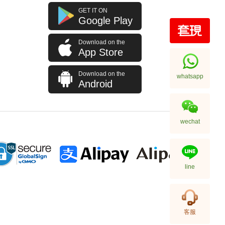
GET IT ON
Google Play
Download on the
Prada 普拉達 手袋 2vz034 2a6d
App Store
F0002 背包
11,800.00
Download on the
whatsapp
Android
wechat
line
Prada 普拉達 手袋 2vh144 2fmo
客服
F0002 單肩包/斜挎包