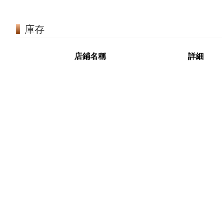
庫存
店鋪名稱
詳細