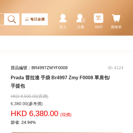
Prada 普拉達 手袋 2vh144 2fmo
F0002 單肩包/斜挎包
繁
9,180.00
每日金價
登入
註冊
HKD
購物車
貨品編號：BR4997ZMYF0008
4124
Prada 普拉達 手袋 Br4997 Zmy F0008 單肩包/
手提包
HKD 8,500.00(原價)
Prada 普拉達 手袋 2vh143 2fmo
6,380.00(參考價)
F0002 單肩包/斜挎包
HKD 6,380.00
(現價)
9,280.00
節省: 24.94%