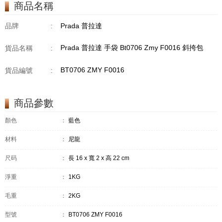
商品名稱
品牌
:
Prada 普拉達
Prada 普拉達 手袋 Bt0706 Zmy F0016 斜挎包
貨品名稱
:
BT0706 ZMY F0016
貨品編號
:
商品參數
顏色
：
藍色
材料
：
尼龍
尺码
：
長 16 x 寬 2 x 高 22 cm
淨重
：
1KG
毛重
：
2KG
型號
：
BT0706 ZMY F0016