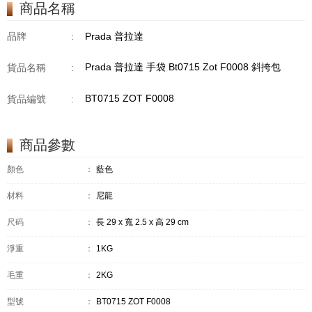
商品名稱
品牌
:
Prada 普拉達
Prada 普拉達 手袋 Bt0715 Zot F0008 斜挎包
貨品名稱
:
BT0715 ZOT F0008
貨品編號
:
商品參數
顏色
：
藍色
材料
：
尼龍
尺码
：
長 29 x 寬 2.5 x 高 29 cm
淨重
：
1KG
毛重
：
2KG
型號
：
BT0715 ZOT F0008