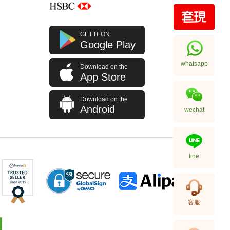
Prada 普拉達 手袋 2vz034 2a6d
GET IT ON
F0002 背包
Google Play
11,800.00
whatsapp
Download on the
App Store
Download on the
Android
wechat
line
Prada 普拉達 手袋 2vh144 2fmo
客服
F0002 單肩包/斜挎包
9,180.00