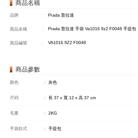
商品名稱
品牌
:
Prada 普拉達
Prada 普拉達 手袋 Va1016 9z2 F0048 手提包
貨品名稱
:
VA1016 9Z2 F0048
貨品編號
:
商品參數
顏色
：
灰色
尺码
：
長 37 x 寬 12 x 高 37 cm
毛重
：
2KG
手袋款式
：
手提包