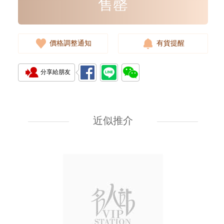
售罄
價格調整通知
有貨提醒
分享給朋友
Prada 普拉達 手袋 2vz034 2cmo
F0002 背包
近似推介
11,800.00