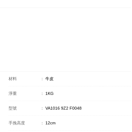
材料
：
牛皮
淨重
：
1KG
型號
：
VA1016 9Z2 F0048
手挽高度
：
12cm