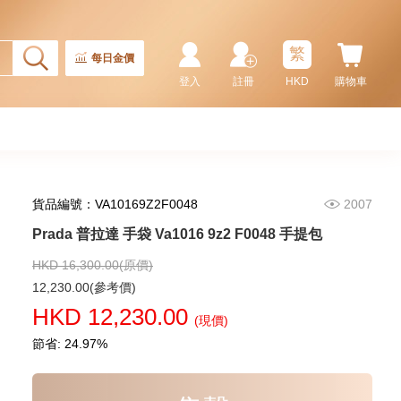
F0002 單肩包/斜挎包
9,180.00
繁
每日金價
登入
註冊
HKD
購物車
貨品編號：VA10169Z2F0048
2007
Prada 普拉達 手袋 Va1016 9z2 F0048 手提包
HKD 16,300.00(原價)
Prada 普拉達 手袋 2vh143 2fmo
12,230.00(參考價)
F0002 單肩包/斜挎包
HKD 12,230.00
(現價)
9,280.00
節省: 24.97%