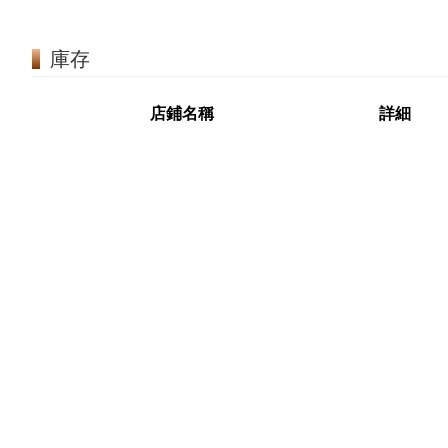
庫存
店鋪名稱
詳細