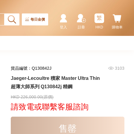
89,600.00
繁
每日金價
登入
註冊
HKD
購物車
貨品編號：Q130842J
3103
Jaeger-Lecoultre 積家 Master Ultra Thin
超薄大師系列 Q130842j 精鋼
Jaeger-Lecoultre 積家 Rendez
Vous 約會系列 Q3442430
18kt玫瑰金/鑽
HKD 226,000.00(原價)
168,000.00
請致電或聯繫客服諮詢
售罄