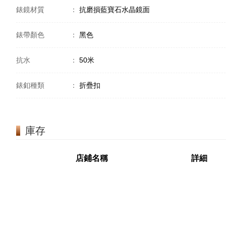
錶鏡材質
：
抗磨損藍寶石水晶鏡面
錶帶顏色
：
黑色
抗水
：
50米
錶釦種類
：
折疊扣
庫存
店鋪名稱
詳細