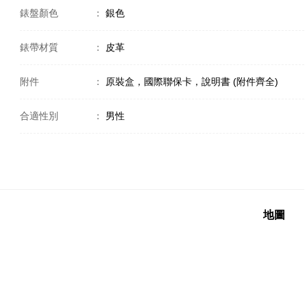
錶盤顏色
：
銀色
錶帶材質
：
皮革
附件
：
原裝盒，國際聯保卡，說明書 (附件齊全)
合適性別
：
男性
地圖