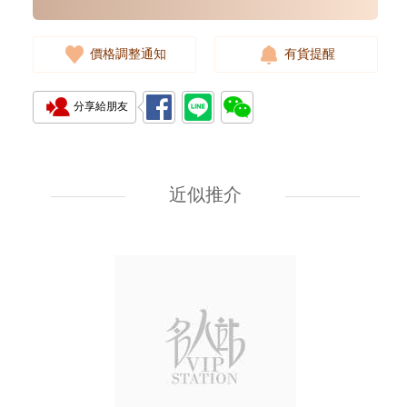
價格調整通知
有貨提醒
分享給朋友
Jaeger-Lecoultre 積家 Rendez
Vous 約會系列 Q3462430
18kt玫瑰金/鑽
近似推介
176,800.00