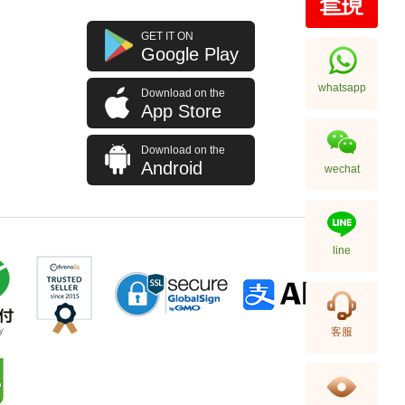
Jaeger-Lecoultre 積家 Master
GET IT ON
Ultra Thin 超薄大師系列
Google Play
Q1368480 精鋼
75,600.00
whatsapp
Download on the
App Store
Download on the
Android
wechat
line
Jaeger-Lecoultre 積家 Master
客服
Control 大師系列 Q4148420
精鋼
89,600.00