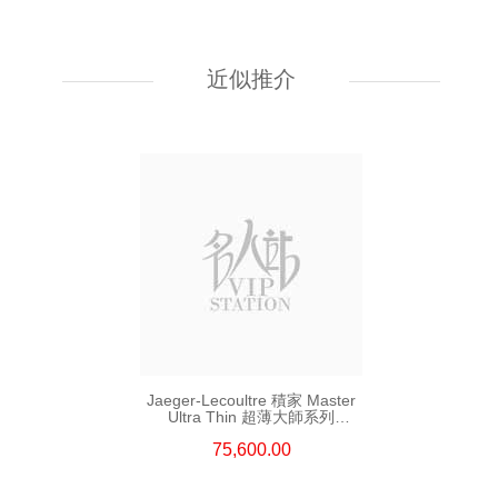
Jaeger-Lecoultre 積家 Rendez
Vous 約會系列 Q3462430
18kt玫瑰金/鑽
近似推介
176,800.00
Jaeger-Lecoultre 積家 Master
Ultra Thin 超薄大師系列
Q1368471 精鋼
75,600.00