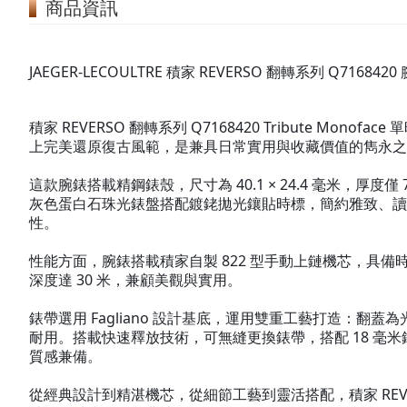
商品資訊
JAEGER-LECOULTRE 積家 REVERSO 翻轉系列 Q7168
積家 REVERSO 翻轉系列 Q7168420 Tribute Mo
上完美還原復古風範，是兼具日常實用與收藏價值的雋永之
這款腕錶搭載精鋼錶殼，尺寸為 40.1 × 24.4 毫米，厚
灰色蛋白石珠光錶盤搭配鍍銠拋光鑲貼時標，簡約雅致、讀
性。
性能方面，腕錶搭載積家自製 822 型手動上鏈機芯，具備
深度達 30 米，兼顧美觀與實用。
錶帶選用 Fagliano 設計基底，運用雙重工藝打造：翻蓋為
耐用。搭載快速釋放技術，可無縫更換錶帶，搭配 18 毫
質感兼備。
從經典設計到精湛機芯，從細節工藝到靈活搭配，積家 REVER