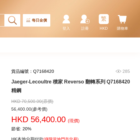
繁
每日金價
登入
註冊
HKD
購物車
貨品編號：Q7168420
285
Jaeger-Lecoultre 積家 Reverso 翻轉系列 Q7168420
Jaeger-Lecoultre 積家 Master
Control 大師系列 Q4148420
精鋼
精鋼
89,600.00
HKD 70,500.00(原價)
56,400.00(參考價)
HKD 56,400.00
(現價)
節省: 20%
HK本地分期付款
(僅限當地門市交易)