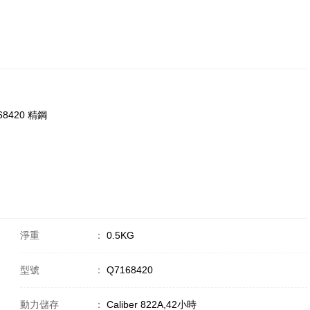
168420 精鋼
淨重
：
0.5KG
型號
：
Q7168420
動力儲存
：
Caliber 822A,42小時