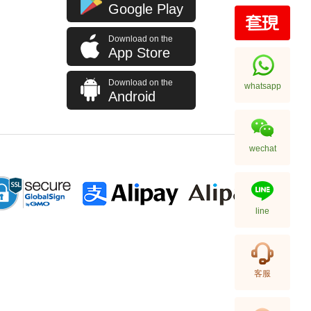
Google Play
Download on the
App Store
Download on the
whatsapp
Android
wechat
Jaeger-Lecoultre 積家 Master
Control 大師系列 Q4148420
精鋼
89,600.00
line
客服