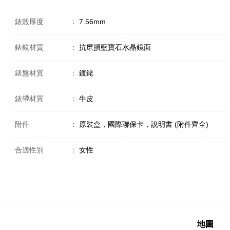
錶殼厚度
：
7.56mm
錶鏡材質
：
抗磨損藍寶石水晶鏡面
錶盤材質
：
鍍銠
錶帶材質
：
牛皮
附件
：
原裝盒，國際聯保卡，說明書 (附件齊全)
合適性別
：
女性
地圖