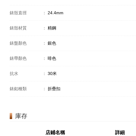
錶殼直徑
：
24.4mm
錶殼材質
：
精鋼
錶盤顏色
：
銀色
錶帶顏色
：
啡色
抗水
：
30米
錶釦種類
：
折疊扣
庫存
店鋪名稱
詳細