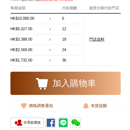
每期金額
付款期數
接受分期付款門店
HK$10,000.00
x
6
HK$5,027.00
x
12
HK$3,388.00
x
18
門店資料
Jaeger-Lecoultre 積家 Rendez
Vous 約會系列 Q3442430
HK$2,569.00
x
24
18kt玫瑰金/鑽
168,000.00
HK$1,732.00
x
36
加入購物車
價格調整通知
有貨提醒
分享給朋友