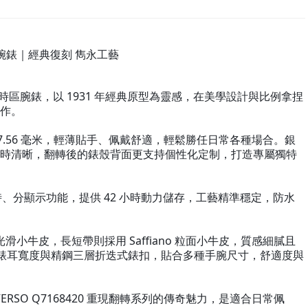
420 腕錶｜經典復刻 雋永工藝
noface 單時區腕錶，以 1931 年經典原型為靈感，在美學設計與比例拿捏
作。
度僅 7.56 毫米，輕薄貼手、佩戴舒適，輕鬆勝任日常各種場合。銀
時清晰，翻轉後的錶殼背面更支持個性化定制，打造專屬獨特
時、分顯示功能，提供 42 小時動力儲存，工藝精準穩定，防水
光滑小牛皮，長短帶則採用 Saffiano 粒面小牛皮，質感細膩且
米錶耳寬度與精鋼三層折迭式錶扣，貼合多種手腕尺寸，舒適度與
SO Q7168420 重現翻轉系列的傳奇魅力，是適合日常佩