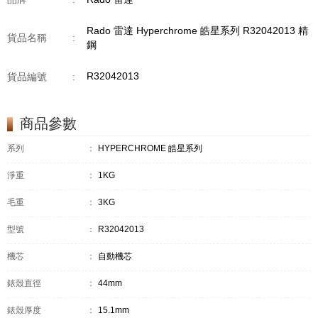
Rado 雷達 Hyperchrome 皓星系列 R32042013 精
貨品名稱
:
鋼
R32042013
貨品編號
:
商品參數
系列
：
HYPERCHROME 皓星系列
淨重
：
1KG
毛重
：
3KG
型號
：
R32042013
機芯
：
自動機芯
錶殼直徑
：
44mm
錶殼厚度
：
15.1mm