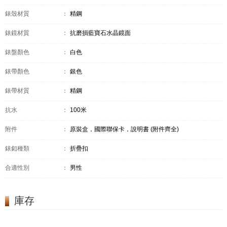
錶殼材質
：
精鋼
錶鏡材質
：
抗磨損藍寶石水晶鏡面
錶盤顏色
：
白色
錶帶顏色
：
銀色
錶帶材質
：
精鋼
抗水
：
100米
附件
：
原裝盒，國際聯保卡，說明書 (附件齊全)
錶釦種類
：
折疊扣
合適性別
：
男性
庫存