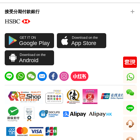
接受分期付款銀行
GET IT ON
Download on the
Google Play
App Store
Download on the
Android
whatsapp
wechat
line
客服