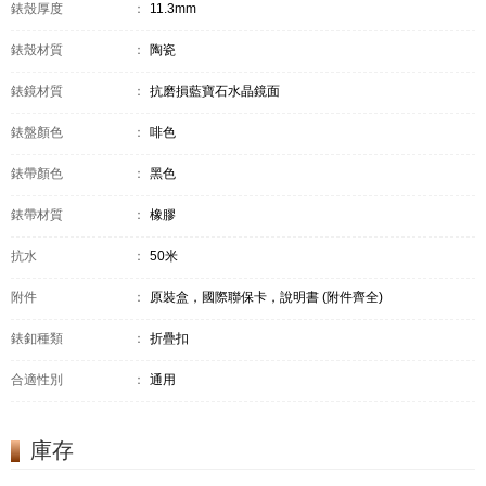
錶殼厚度
：
11.3mm
錶殼材質
：
陶瓷
錶鏡材質
：
抗磨損藍寶石水晶鏡面
錶盤顏色
：
啡色
錶帶顏色
：
黑色
錶帶材質
：
橡膠
抗水
：
50米
附件
：
原裝盒，國際聯保卡，說明書 (附件齊全)
錶釦種類
：
折疊扣
合適性別
：
通用
庫存