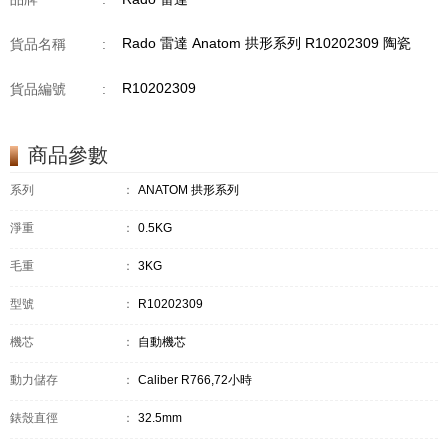
Rado 雷達 Anatom 拱形系列 R10202309 陶瓷
貨品名稱
:
R10202309
貨品編號
:
商品參數
系列
：
ANATOM 拱形系列
淨重
：
0.5KG
毛重
：
3KG
型號
：
R10202309
機芯
：
自動機芯
動力儲存
：
Caliber R766,72小時
錶殼直徑
：
32.5mm