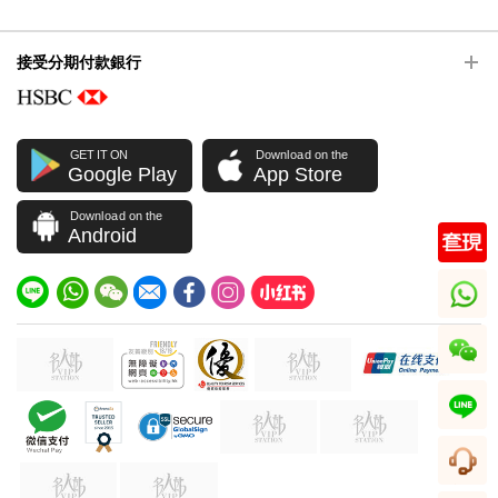
接受分期付款銀行
GET IT ON
Download on the
Google Play
App Store
Download on the
Android
whatsapp
wechat
line
客服