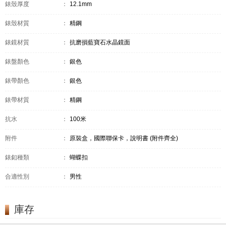
錶殼厚度
：
12.1mm
錶殼材質
：
精鋼
錶鏡材質
：
抗磨損藍寶石水晶鏡面
錶盤顏色
：
銀色
錶帶顏色
：
銀色
錶帶材質
：
精鋼
抗水
：
100米
附件
：
原裝盒，國際聯保卡，說明書 (附件齊全)
錶釦種類
：
蝴蝶扣
合適性別
：
男性
庫存