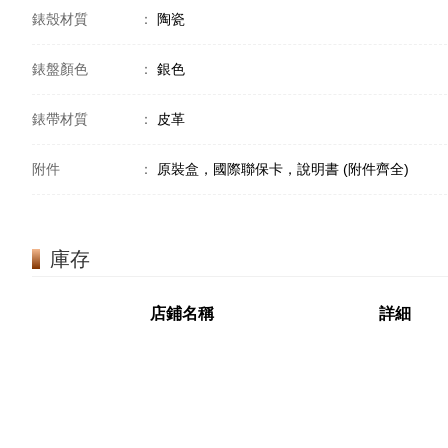
錶殼材質
：
陶瓷
錶盤顏色
：
銀色
錶帶材質
：
皮革
附件
：
原裝盒，國際聯保卡，說明書 (附件齊全)
庫存
店鋪名稱
詳細