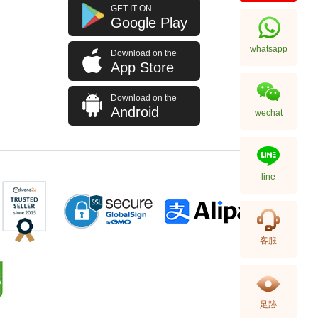
Rado 雷達 Integral R20488172
GET IT ON
精鋼
Google Play
7,150.00
whatsapp
Download on the
App Store
Download on the
Android
wechat
line
Rado 雷達 Integral R20486722
客服
陶瓷
8,300.00
足跡