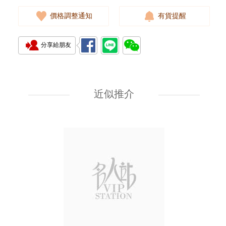
價格調整通知
有貨提醒
分享給朋友
Rado 雷達 Integral R09562670
精鋼
近似推介
8,900.00