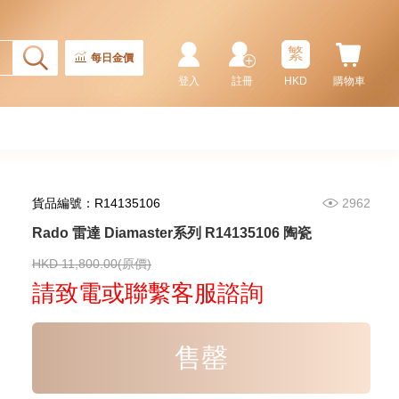
繁
每日金價
登入
註冊
HKD
購物車
貨品編號：R14135106
2962
Rado 雷達 Diamaster系列 R14135106 陶瓷
Rado 雷達 Integral R20486722
陶瓷
HKD 11,800.00(原價)
8,300.00
請致電或聯繫客服諮詢
售罄