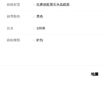
錶鏡材質
：
抗磨損藍寶石水晶鏡面
錶帶顏色
：
黑色
抗水
：
100米
錶釦種類
：
針扣
地圖