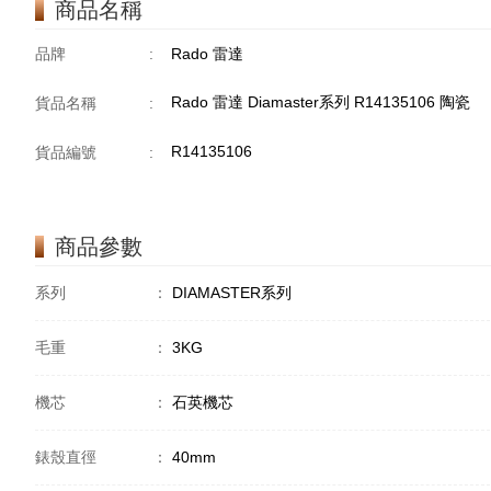
商品名稱
品牌
:
Rado 雷達
Rado 雷達 Diamaster系列 R14135106 陶瓷
貨品名稱
:
R14135106
貨品編號
:
商品參數
系列
：
DIAMASTER系列
毛重
：
3KG
機芯
：
石英機芯
錶殼直徑
：
40mm