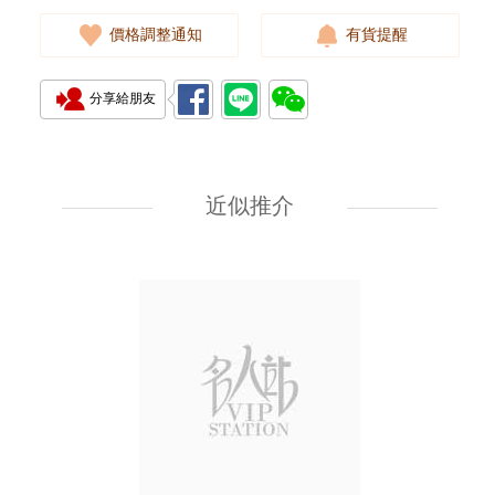
價格調整通知
有貨提醒
分享給朋友
Rado 雷達 Integral R09562670
精鋼
近似推介
8,900.00