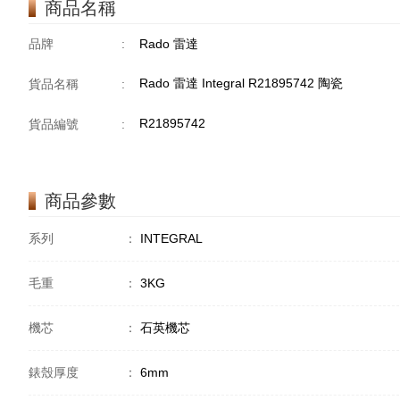
商品名稱
品牌
:
Rado 雷達
Rado 雷達 Integral R21895742 陶瓷
貨品名稱
:
R21895742
貨品編號
:
商品參數
系列
：
INTEGRAL
毛重
：
3KG
機芯
：
石英機芯
錶殼厚度
：
6mm