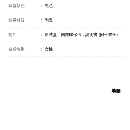
錶盤顏色
：
黑色
錶帶材質
：
陶瓷
附件
：
原裝盒，國際聯保卡，說明書 (附件齊全)
合適性別
：
女性
地圖