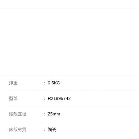
淨重
：
0.5KG
型號
：
R21895742
錶殼直徑
：
25mm
錶殼材質
：
陶瓷