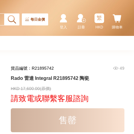
繁
每日金價
登入
註冊
HKD
購物車
貨品編號：R21895742
49
Rado 雷達 Integral R21895742 陶瓷
Rado 雷達 Integral R20486722
陶瓷
HKD 17,600.00(原價)
8,300.00
請致電或聯繫客服諮詢
售罄