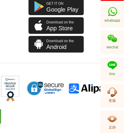
Rado 雷達 Integral R20488172
GET IT ON
精鋼
Google Play
7,150.00
whatsapp
Download on the
App Store
Download on the
Android
wechat
line
Rado 雷達 Integral R20486722
客服
陶瓷
8,300.00
足跡