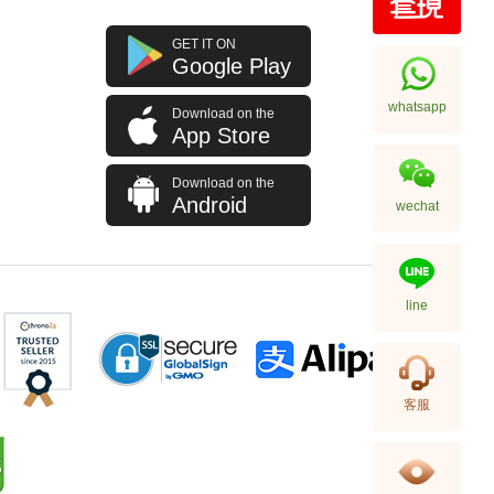
Rado 雷達 Integral R20488172
GET IT ON
精鋼
Google Play
7,150.00
whatsapp
Download on the
App Store
Download on the
Android
wechat
line
Rado 雷達 Integral R20486722
客服
陶瓷
8,300.00