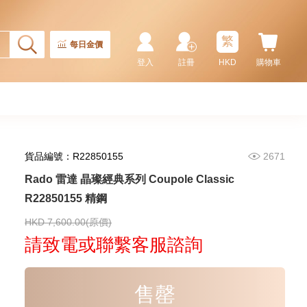
7,150.00
繁
每日金價
登入
註冊
HKD
購物車
貨品編號：R22850155
2671
Rado 雷達 晶璨經典系列 Coupole Classic
R22850155 精鋼
Rado 雷達 Integral R20486722
陶瓷
HKD 7,600.00(原價)
8,300.00
請致電或聯繫客服諮詢
售罄