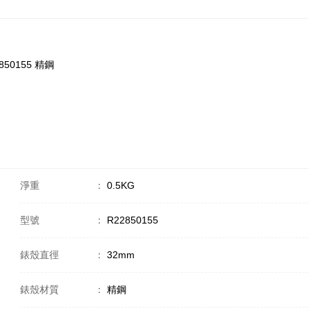
2850155 精鋼
淨重
：
0.5KG
型號
：
R22850155
錶殼直徑
：
32mm
錶殼材質
：
精鋼