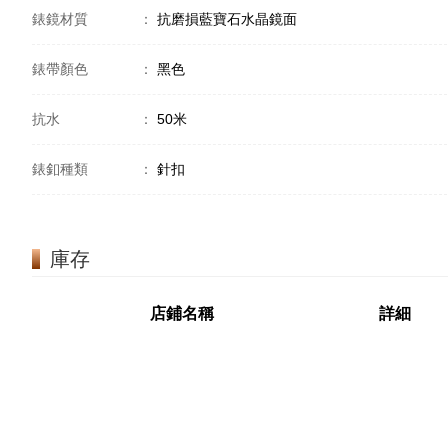
錶鏡材質
：
抗磨損藍寶石水晶鏡面
錶帶顏色
：
黑色
抗水
：
50米
錶釦種類
：
針扣
庫存
店鋪名稱
詳細