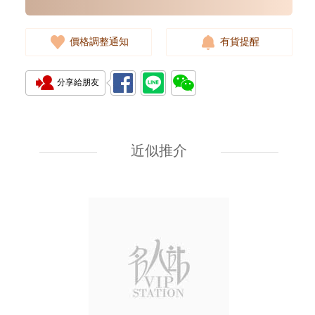
價格調整通知
有貨提醒
分享給朋友
Rado 雷達 Integral R09562670
精鋼
近似推介
8,900.00