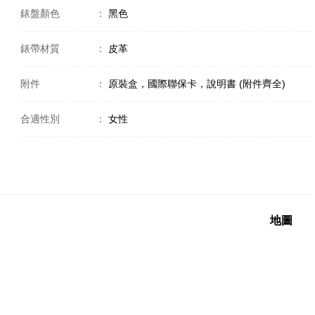
錶盤顏色
：
黑色
錶帶材質
：
皮革
附件
：
原裝盒，國際聯保卡，說明書 (附件齊全)
合適性別
：
女性
地圖