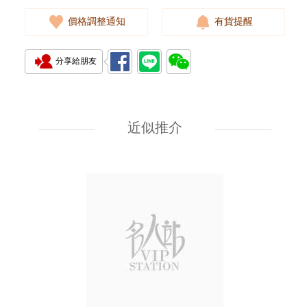
價格調整通知
有貨提醒
分享給朋友
Rado 雷達 Integral R09562670
精鋼
近似推介
8,900.00