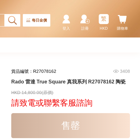
繁
每日金價
登入
註冊
HKD
購物車
貨品編號：R27078162
3408
Rado 雷達 True Square 真我系列 R27078162 陶瓷
Rado 雷達 Integral R20486722
陶瓷
HKD 14,800.00(原價)
8,300.00
請致電或聯繫客服諮詢
售罄