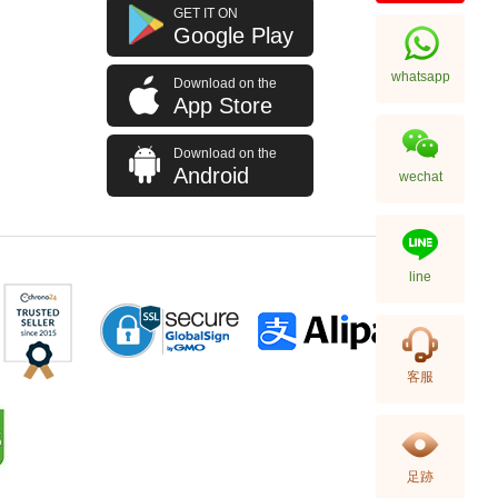
Rado 雷達 Integral R20488172
GET IT ON
精鋼
Google Play
7,150.00
whatsapp
Download on the
App Store
Download on the
Android
wechat
line
Rado 雷達 Integral R20486722
客服
陶瓷
8,300.00
足跡