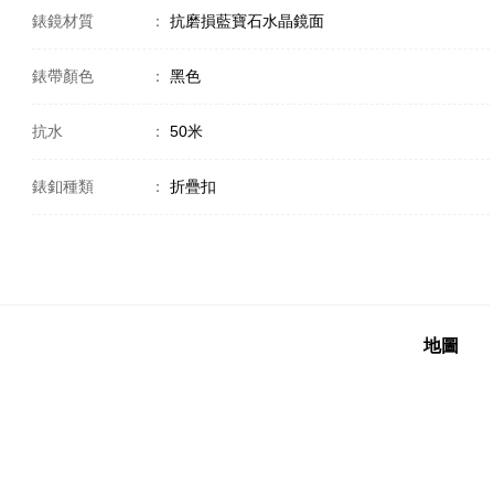
錶鏡材質
：
抗磨損藍寶石水晶鏡面
錶帶顏色
：
黑色
抗水
：
50米
錶釦種類
：
折疊扣
地圖