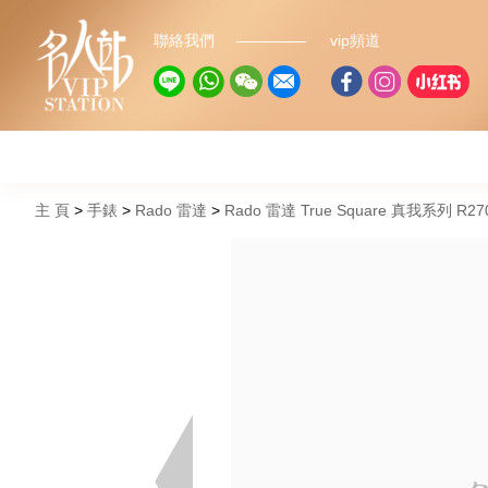
聯絡我們
vip頻道
主 頁
手錶
Rado 雷達
Rado 雷達 True Square 真我系列 R27