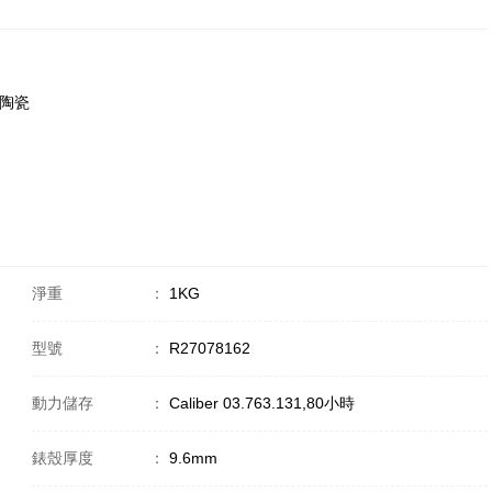
2 陶瓷
淨重
：
1KG
型號
：
R27078162
動力儲存
：
Caliber 03.763.131,80小時
錶殼厚度
：
9.6mm