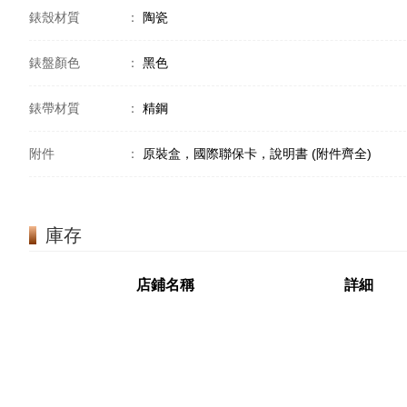
錶殼材質
：
陶瓷
錶盤顏色
：
黑色
錶帶材質
：
精鋼
附件
：
原裝盒，國際聯保卡，說明書 (附件齊全)
庫存
店鋪名稱
詳細