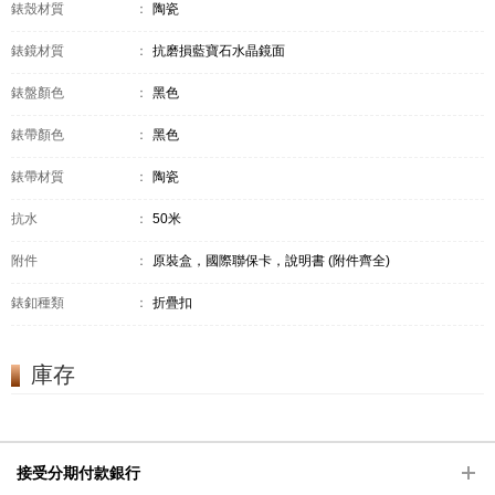
錶殼材質
：
陶瓷
錶鏡材質
：
抗磨損藍寶石水晶鏡面
錶盤顏色
：
黑色
錶帶顏色
：
黑色
錶帶材質
：
陶瓷
抗水
：
50米
附件
：
原裝盒，國際聯保卡，說明書 (附件齊全)
錶釦種類
：
折疊扣
庫存
接受分期付款銀行