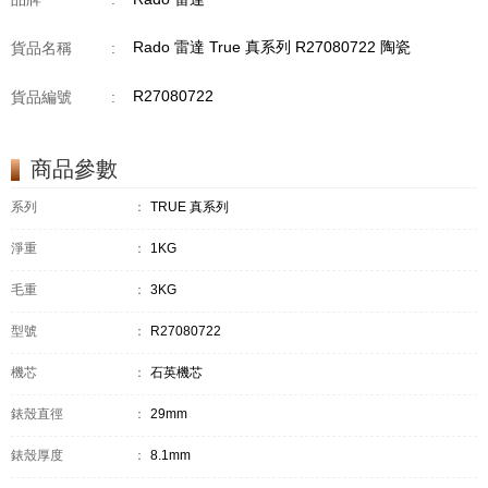
Rado 雷達 True 真系列 R27080722 陶瓷
貨品名稱
:
R27080722
貨品編號
:
商品參數
系列
：
TRUE 真系列
淨重
：
1KG
毛重
：
3KG
型號
：
R27080722
機芯
：
石英機芯
錶殼直徑
：
29mm
錶殼厚度
：
8.1mm