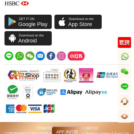
GET IT ON
Download on the
Google Play
App Store
Download on the
Android
whatsapp
wechat
line
客服
足跡
POWERED BY VIP STATION LIMITED
APP 內打開
COPYRIGHT © 2012-2026 Excellent World Wide Trading Limited & Easy Chi