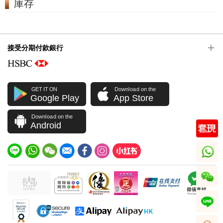
庫存
接受分期付款銀行
GET IT ON
Download on the
Google Play
App Store
Download on the
Android
whatsapp
wechat
line