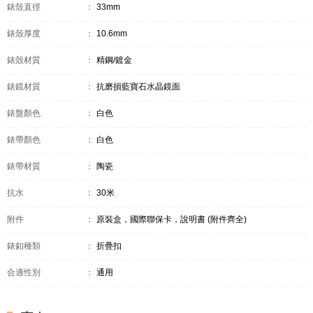
錶殼直徑
：
33mm
錶殼厚度
：
10.6mm
錶殼材質
：
精鋼/鍍金
錶鏡材質
：
抗磨損藍寶石水晶鏡面
錶盤顏色
：
白色
錶帶顏色
：
白色
錶帶材質
：
陶瓷
抗水
：
30米
附件
：
原裝盒，國際聯保卡，說明書 (附件齊全)
錶釦種類
：
折疊扣
合適性別
：
通用