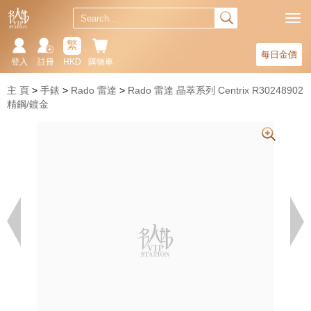
繁
每日金價
登入
註冊
HKD
購物車
主 頁
手錶
Rado 雷達
Rado 雷達 晶萃系列 Centrix R30248902
精鋼/鍍金