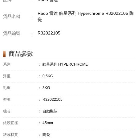
Rado 雷達 皓星系列 Hyperchrome R32022105 陶
貨品名稱
:
瓷
R32022105
貨品編號
:
商品參數
系列
：
皓星系列 HYPERCHROME
淨重
：
0.5KG
毛重
：
3KG
型號
：
R32022105
機芯
：
自動機芯
錶殼直徑
：
45mm
錶殼材質
：
陶瓷