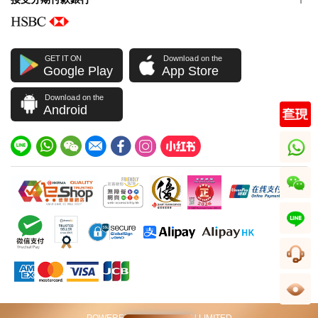
GET IT ON
Download on the
Google Play
App Store
Download on the
Android
whatsapp
wechat
line
客服
足跡