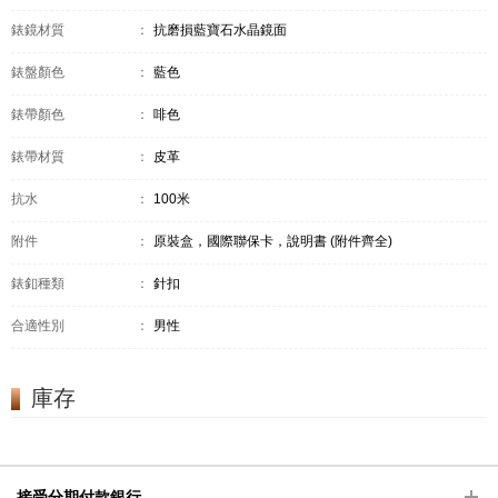
錶鏡材質
：
抗磨損藍寶石水晶鏡面
錶盤顏色
：
藍色
錶帶顏色
：
啡色
錶帶材質
：
皮革
抗水
：
100米
附件
：
原裝盒，國際聯保卡，說明書 (附件齊全)
錶釦種類
：
針扣
合適性別
：
男性
庫存
接受分期付款銀行