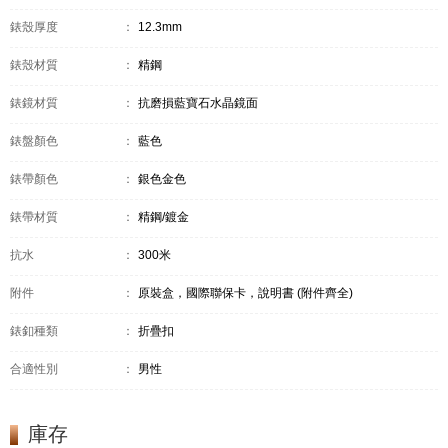
錶殼厚度
：
12.3mm
錶殼材質
：
精鋼
錶鏡材質
：
抗磨損藍寶石水晶鏡面
錶盤顏色
：
藍色
錶帶顏色
：
銀色金色
錶帶材質
：
精鋼/鍍金
抗水
：
300米
附件
：
原裝盒，國際聯保卡，說明書 (附件齊全)
錶釦種類
：
折疊扣
合適性別
：
男性
庫存