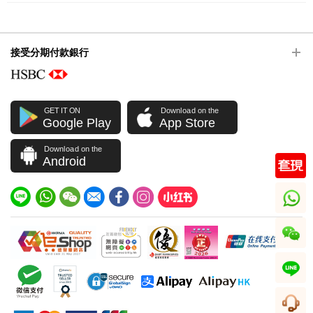
接受分期付款銀行
GET IT ON
Download on the
Google Play
App Store
Download on the
Android
whatsapp
wechat
line