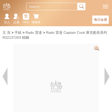
繁
每日金價
登入
註冊
HKD
購物車
主 頁
手錶
Rado 雷達
Rado 雷達 Captain Cook 庫克船長系列
R32137203 精鋼