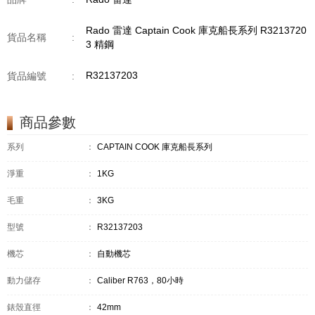
Rado 雷達 Captain Cook 庫克船長系列 R3213720
貨品名稱
:
3 精鋼
R32137203
貨品編號
:
商品參數
系列
：
CAPTAIN COOK 庫克船長系列
淨重
：
1KG
毛重
：
3KG
型號
：
R32137203
機芯
：
自動機芯
動力儲存
：
Caliber R763，80小時
錶殼直徑
：
42mm