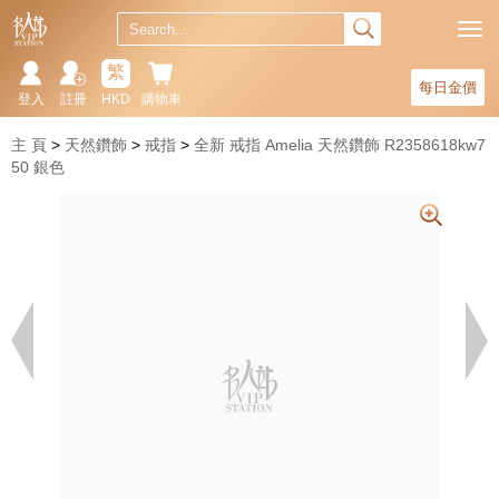
繁
每日金價
登入
註冊
HKD
購物車
主 頁
天然鑽飾
戒指
全新 戒指 Amelia 天然鑽飾 R2358618kw7
50 銀色