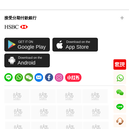
接受分期付款銀行
GET IT ON
Download on the
Google Play
App Store
Download on the
Android
whatsapp
wechat
line