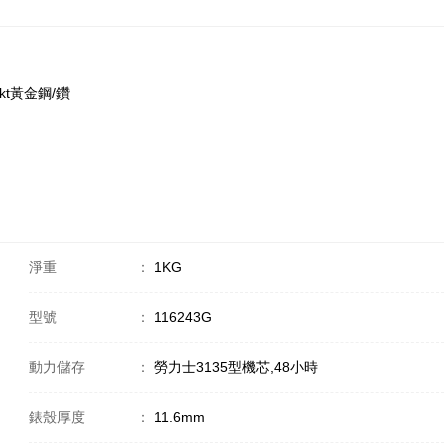
18kt黃金鋼/鑽
淨重
：
1KG
型號
：
116243G
動力儲存
：
勞力士3135型機芯,48小時
錶殼厚度
：
11.6mm