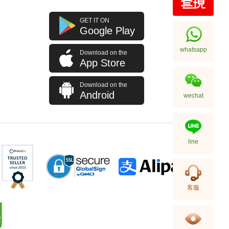
Rolex 勞力士 格林尼治型 Ii Gmt-
GET IT ON
Master Ii 126710blnr-0002 精鋼
Google Play
國米圈 藍針
155,000.00
whatsapp
Download on the
App Store
Download on the
Android
wechat
line
Rolex 勞力士 潛航者型
客服
Submariner 124060-0001 精鋼
無日曆 黑水鬼
102,000.00