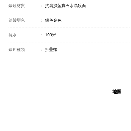
錶鏡材質
：
抗磨損藍寶石水晶鏡面
錶帶顏色
：
銀色金色
抗水
：
100米
錶釦種類
：
折疊扣
地圖