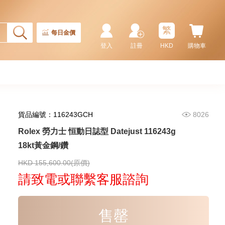
102,000.00
繁
每日金價
登入
註冊
HKD
購物車
貨品編號：116243GCH
8026
Rolex 勞力士 恒動日誌型 Datejust 116243g
18kt黃金鋼/鑽
Rolex 勞力士 遊艇名仕型 Yacht
Master 268622-0002 18kt白金/
鋼 遊艇 灰面
HKD 155,600.00(原價)
107,000.00
請致電或聯繫客服諮詢
售罄