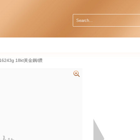
16243g 18kt黃金鋼/鑽