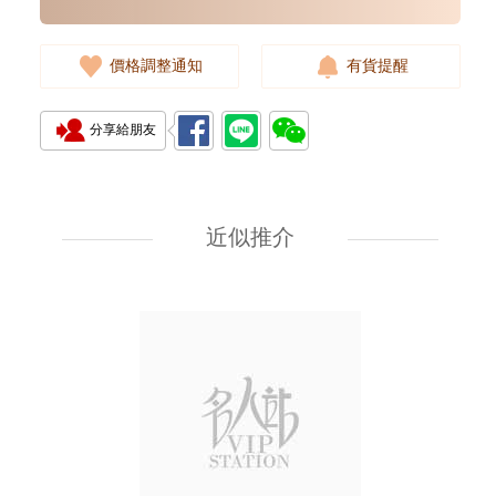
價格調整通知
有貨提醒
分享給朋友
Rolex 勞力士 遊艇名仕型 Yacht
Master 126621-0001
18kt玫瑰金/鋼 新款 遊艇
近似推介
157,500.00