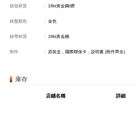
錶殼材質
：
18kt黃金鋼/鑽
錶盤顏色
：
金色
錶帶材質
：
18kt黃金鋼
附件
：
原裝盒，國際聯保卡，說明書 (附件齊全)
庫存
店鋪名稱
詳細