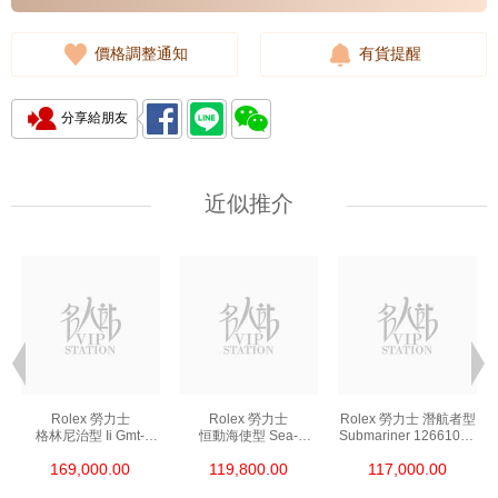
價格調整通知
有貨提醒
分享給朋友
近似推介
Rolex 勞力士
Rolex 勞力士
Rolex 勞力士 潛航者型
格林尼治型 Ii Gmt-
恒動海使型 Sea-
Submariner 126610ln-
Master Ii 126711chnr-
Dweller 126600-0002
0001 精鋼 新黑水鬼
169,000.00
119,800.00
117,000.00
0002 18kt玫瑰金/鋼
精鋼 單紅
沙士圈