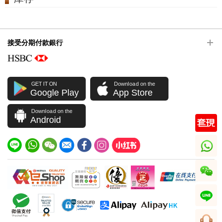
接受分期付款銀行
GET IT ON
Download on the
Google Play
App Store
Download on the
Android
whatsapp
wechat
line