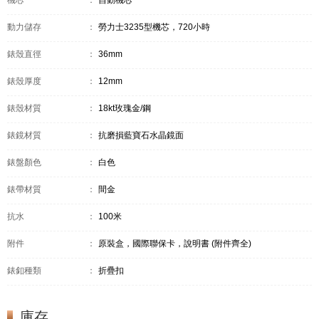
機芯
：
自動機芯
動力儲存
：
勞力士3235型機芯，720小時
錶殼直徑
：
36mm
錶殼厚度
：
12mm
錶殼材質
：
18kt玫瑰金/鋼
錶鏡材質
：
抗磨損藍寶石水晶鏡面
錶盤顏色
：
白色
錶帶材質
：
間金
抗水
：
100米
附件
：
原裝盒，國際聯保卡，說明書 (附件齊全)
錶釦種類
：
折疊扣
庫存