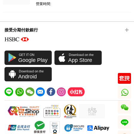
營業時間:
接受分期付款銀行
GET IT ON
Download on the
Google Play
App Store
Download on the
Android
whatsapp
wechat
line