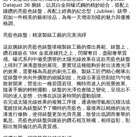
Datejust 36 腕錶，以其白金與蠔式鋼的精妙組合，搭配上
鑲鑽的亮藍色錶盤，再配上經典的紀念型（Jubilee）錶帶，
宛如一件精美的藝術珍品，為每一天增添別樣的魅力與優雅
格調。
亮藍色錶盤：精湛製錶工藝的完美演繹
這款腕錶的亮藍色錶盤堪稱製錶工藝的傑出典範。錶盤上，
鑽石鑲嵌在 18K 金底座鑲托之上，閃耀奪目，盡顯奢華質
感。蠔式系列中備受讚譽的太陽光線效果在這款亮藍色錶盤
上得到了淋漓盡致的展現。要實現這種能夠折射出淡雅光澤
的效果，需要極為高超的刷光工藝。製錶工匠們精心雕琢出
從錶盤中央向外擴散的細膩刻紋，光線沿著這些刻紋均勻地
散射開來，營造出一種若隱若現、獨特而迷人的視覺效果。
隨著手腕的輕輕擺動，錶盤的光澤也會隨之變化，呈現出不
同的迷人姿態，仿佛在訴說著時間的靈動韻律。
在完成太陽光線效果的複雜工序後，通過物理氣相沉積法或
電鍍技術為錶盤賦予了獨特的亮藍色，最後再以精緻的油光
漆進行修飾，使得錶盤更加光滑亮麗，散發出低調而奢華的
氣息。亮藍色的錶盤與鑲嵌的鑽石相互映襯，相得益彰，彰
顯出無與倫比的高貴質感。