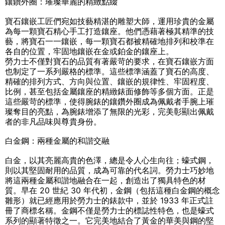
鑲鑽外圈：璀璨華麗的精緻點綴
寶石鑲嵌工匠們宛如技藝精湛的雕塑大師，運用珍貴的金屬
為每一顆寶石精心手工打造鑲座。他們憑藉著極其精準的技
藝，將寶石一一鑲嵌，每一顆寶石都被精確地排列和校準在
各自的位置，牢固地鑲嵌在金或鉑金的鑲座上。
勞力士不僅對寶石的品質有著嚴苛的要求，在寶石鑲嵌方面
也制定了一系列嚴格的標準。這些標準涵蓋了寶石的高度、
精確的排列方式、方向與位置、鑲嵌的規律性、牢固程度、
比例，甚至包括金屬鑲座的精緻錶面修飾等多個方面。正是
這些嚴苛的標準，使得腕錶的鑲鑽外圈成為佩戴者手腕上璀
璨奪目的亮點，為腕錶增添了無限的光彩，完美彰顯出佩戴
者的非凡品味與尊貴身份。
白金鋼：兩種金屬的和諧交融
白金，以其亮麗高貴的色澤，總是令人心生向往；蠔式鋼，
則以其堅固耐用的品質，成為可靠的代名詞。勞力士巧妙地
將這兩種金屬和諧地融合在一起，創造出了獨具特色的材
質。早在 20 世紀 30 年代初，金鋼（包括這種白金鋼的概念
雛形）就已經應用於勞力士的錶款中，並於 1933 年正式註
冊了商標名稱。金鋼不僅是勞力士的標誌性特色，也是蠔式
系列的顯著特徵之一。它完美地結合了黃金的華美與鋼的堅