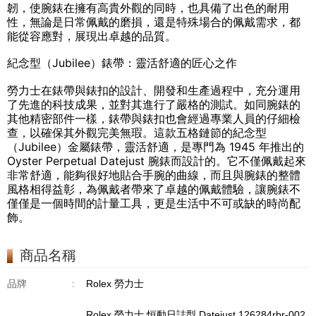
韌，使腕錶在擁有高貴外觀的同時，也具備了出色的耐用
性，無論是日常佩戴的磨損，還是特殊場合的佩戴需求，都
能從容應對，展現出卓越的品質。
紀念型（Jubilee）錶帶：靈活舒適的匠心之作
勞力士在錶帶與錶扣的設計、開發和生產過程中，充分運用
了先進的科技成果，並對其進行了嚴格的測試。如同腕錶的
其他精密部件一樣，錶帶與錶扣也會經過專業人員的仔細檢
查，以確保其外觀完美無瑕。這款五格鏈節的紀念型
（Jubilee）金屬錶帶，靈活舒適，是專門為 1945 年推出的
Oyster Perpetual Datejust 腕錶而設計的。它不僅佩戴起來
非常舒適，能夠很好地貼合手腕的曲線，而且與腕錶的整體
風格相得益彰，為佩戴者帶來了卓越的佩戴體驗，讓腕錶不
僅僅是一個時間的計量工具，更是生活中不可或缺的時尚配
飾。
商品名稱
品牌
:
Rolex 勞力士
Rolex 勞力士 恒動日誌型 Datejust 126284rbr-002