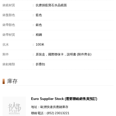
錶鏡材質
：
抗磨損藍寶石水晶鏡面
錶盤顏色
：
藍色
錶帶顏色
：
銀色
錶帶材質
：
精鋼
抗水
：
100米
附件
：
原裝盒，國際聯保卡，說明書 (附件齊全)
錶釦種類
：
折疊扣
庫存
Euro Supplier Stock (需要聯絡銷售員預訂)
地址：歐洲快速供應鏈庫存
聯絡電話：(852) 23013221