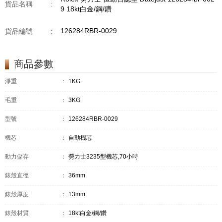
貨品名稱
:
9 18kt白金/鋼/鑽
126284RBR-0029
貨品編號
:
商品參數
淨重
：
1KG
毛重
：
3KG
型號
：
126284RBR-0029
機芯
：
自動機芯
動力儲存
：
勞力士3235型機芯,70小時
錶殼直徑
：
36mm
錶殼厚度
：
13mm
錶殼材質
：
18kt白金/鋼/鑽