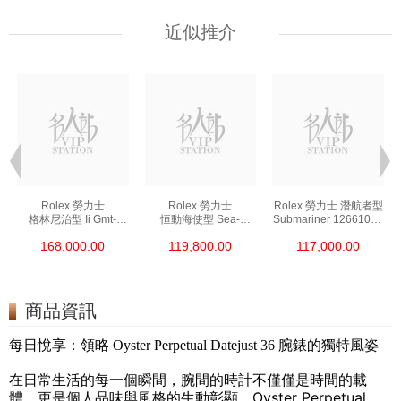
近似推介
Rolex 勞力士
Rolex 勞力士
Rolex 勞力士 潛航者型
格林尼治型 Ii Gmt-
恒動海使型 Sea-
Submariner 126610ln-
Master Ii 126711chnr-
Dweller 126600-0002
0001 精鋼 新黑水鬼
168,000.00
119,800.00
117,000.00
0002 18kt玫瑰金/鋼
精鋼 單紅
沙士圈
商品資訊
每日悅享：領略 Oyster Perpetual Datejust 36 腕錶的獨特風姿
在日常生活的每一個瞬間，腕間的時計不僅僅是時間的載
體，更是個人品味與風格的生動彰顯。Oyster Perpetual