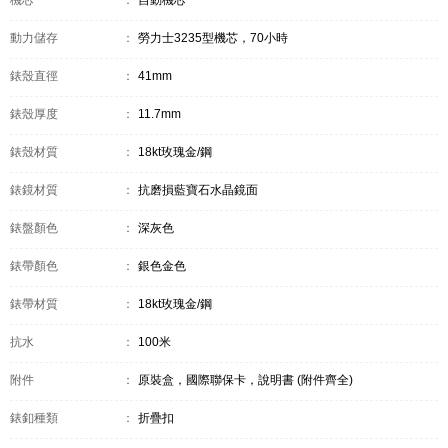
機芯
：
自動機芯
動力儲存
：
勞力士3235型機芯，70小時
錶殼直徑
：
41mm
錶殼厚度
：
11.7mm
錶殼材質
：
18kt玫瑰金/鋼
錶鏡材質
：
抗磨損藍寶石水晶鏡面
錶盤顏色
：
深灰色
錶帶顏色
：
銀色金色
錶帶材質
：
18kt玫瑰金/鋼
抗水
：
100米
附件
：
原裝盒，國際聯保卡，說明書 (附件齊全)
錶釦種類
：
折疊扣