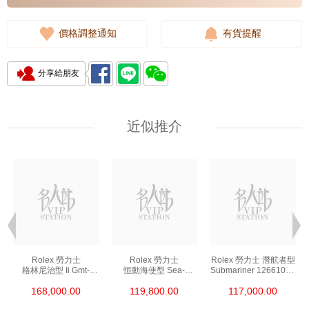
價格調整通知
有貨提醒
分享給朋友
近似推介
Rolex 勞力士
Rolex 勞力士
Rolex 勞力士 潛航者型
格林尼治型 Ii Gmt-
恒動海使型 Sea-
Submariner 126610ln-
Master Ii 126711chnr-
Dweller 126600-0002
0001 精鋼 新黑水鬼
168,000.00
119,800.00
117,000.00
0002 18kt玫瑰金/鋼
精鋼 單紅
沙士圈