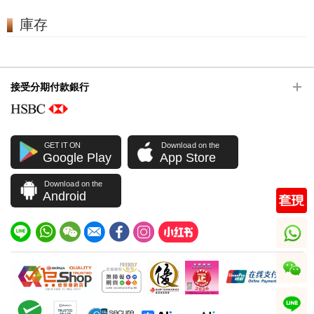
庫存
接受分期付款銀行
GET IT ON
Download on the
Google Play
App Store
Download on the
Android
whatsapp
wechat