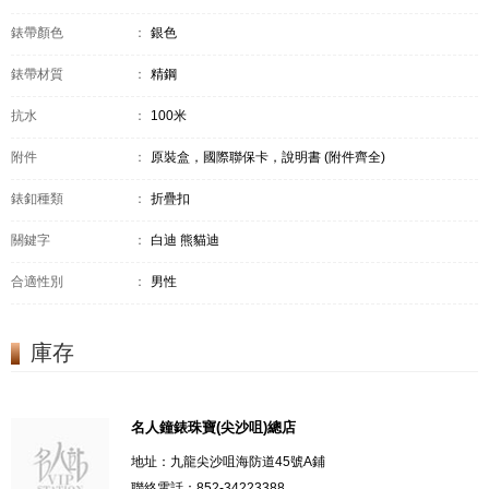
錶帶顏色
：
銀色
錶帶材質
：
精鋼
抗水
：
100米
附件
：
原裝盒，國際聯保卡，說明書 (附件齊全)
錶釦種類
：
折疊扣
關鍵字
：
白迪 熊貓迪
合適性別
：
男性
庫存
名人鐘錶珠寶(尖沙咀)總店
地址：九龍尖沙咀海防道45號A鋪
聯絡電話：852-34223388