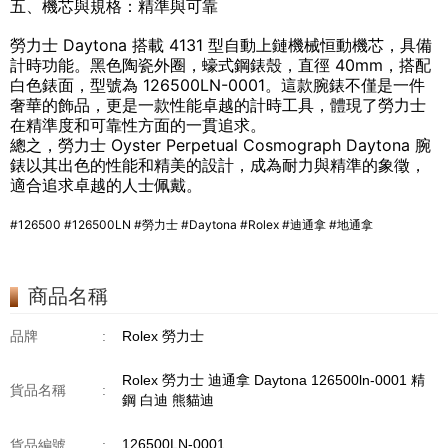
五、機芯與規格：精準與可靠
勞力士 Daytona 搭載 4131 型自動上鏈機械恒動機芯，具備
計時功能。黑色陶瓷外圈，蠔式鋼錶殼，直徑 40mm，搭配
白色錶面，型號為 126500LN-0001。這款腕錶不僅是一件
奢華的飾品，更是一款性能卓越的計時工具，體現了勞力士
在精準度和可靠性方面的一貫追求。
總之，勞力士 Oyster Perpetual Cosmograph Daytona 腕
錶以其出色的性能和精美的設計，成為耐力與精準的象徵，
適合追求卓越的人士佩戴。
#126500 #126500LN #勞力士 #Daytona #Rolex #迪通拿 #地通拿
商品名稱
品牌
:
Rolex 勞力士
Rolex 勞力士 迪通拿 Daytona 126500ln-0001 精
貨品名稱
:
鋼 白迪 熊貓迪
126500LN-0001
貨品編號
: