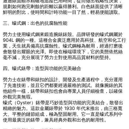
通過錶面顯示精確地追蹤已用時間，從而做出戰略性決策，
規劃如何跑完剩餘的距離以贏得勝利。白色錶面提供了清晰
鮮明的對比，使時間和計時功能一目了然，輕易便能讀取。
三、蠔式鋼：出色的抗腐蝕性能
勞力士使用蠔式鋼來鍛造腕錶錶殼。品牌研發的蠔式鋼屬於
904L 鋼的一種。這種合金廣泛應用於高科技、航空和化工行
業，天生就具備高抗腐蝕性。蠔式鋼極為耐用，經過打磨後
會散發出耀眼的光澤。即使在極端環境下，它的美態依然絲
毫不減，充分展現了勞力士對使用高品質材料的堅持。
四、蠔式錶帶：造型與功能的完美融合
勞力士在錶帶和錶扣的設計、開發及生產過程中，充分運用
了先進技術，並且它們都要經過嚴格的測試。就像腕錶的其
他組件一樣，錶帶和錶扣也會由專業人員仔細檢查，以確保
外觀完美無瑕。
蠔式（Oyster）錶帶是巧妙造型與功能的完美結合，散發出
精緻的魅力。這款金屬錶帶於 1930 年代末推出，由三格寬
大、平整的鏈節組成，極為堅固耐用。它一直是蠔式系列中
使用最廣泛的錶帶，兼具經典外觀和出色的耐用性。