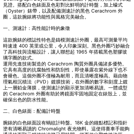
見證。搭配白色錶面及色彩對比鮮明的計時盤，加上蠔式
（Oyster）錶帶，以及配備測速計的黑色 Cerachrom 外
圈，這款腕錶將功能性與風格完美融合。
一、測速計：高性能計時的象徵
這款腕錶的標誌性特色是鑄模測速計外圈，最高可測量平均
時速達 400 英里或公里，令人印象深刻。黑色外圈巧妙融合
了高科技與流暢設計，讓人聯想起 1965 年搭載黑色塑膠玻
璃字圈的款式。
運用先進技術製造的 Cerachrom 陶質外圈具備諸多優勢。
它具有高度的抗腐蝕性和防刮性，即使暴露在紫外線下也不
會褪色。這個外圈不僅極為耐用，而且清晰度極高。藉由物
理氣相沉積法（PVD）鍍膜技術，在外圈的數字和刻度上鍍
上一層鉑金薄膜，使測速計的顯示更加清晰易讀。一體成型
的 Cerachrom 外圈有助於將鏡面牢固地固定在錶殼上，並
確保出色的防水性能。
二、白色錶面：配備計時盤
腕錶的白色錶面設有蝸紋計時盤。18K 金的鐘點標記和指針
塗有清晰易讀的 Chromalight 夜光物料。這使得賽車手能夠