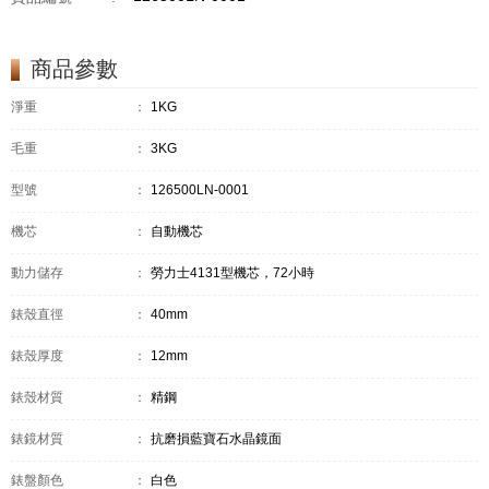
商品參數
淨重
：
1KG
毛重
：
3KG
型號
：
126500LN-0001
機芯
：
自動機芯
動力儲存
：
勞力士4131型機芯，72小時
錶殼直徑
：
40mm
錶殼厚度
：
12mm
錶殼材質
：
精鋼
錶鏡材質
：
抗磨損藍寶石水晶鏡面
錶盤顏色
：
白色