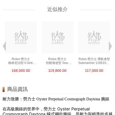
近似推介
Rolex 勞力士
Rolex 勞力士
Rolex 勞力士 潛航者型
格林尼治型 Ii Gmt-
恒動海使型 Sea-
Submariner 126610ln-
Master Ii 126711chnr-
Dweller 126600-0002
0001 精鋼 新黑水鬼
168,000.00
119,800.00
117,000.00
0002 18kt玫瑰金/鋼
精鋼 單紅
沙士圈
商品資訊
耐力致勝：勞力士 Oyster Perpetual Cosmograph Daytona 腕錶
在高級腕錶的世界中，勞力士 Oyster Perpetual
Cosmograph Daytona 蠔式鋼款腕錶，是耐力與精準的卓越