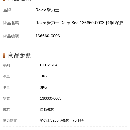
品牌
:
Rolex 勞力士
Rolex 勞力士 Deep Sea 136660-0003 精鋼 深潛
貨品名稱
:
136660-0003
貨品編號
:
商品參數
系列
：
DEEP SEA
淨重
：
1KG
毛重
：
3KG
型號
：
136660-0003
機芯
：
自動機芯
動力儲存
：
勞力士3235型機芯，70小時