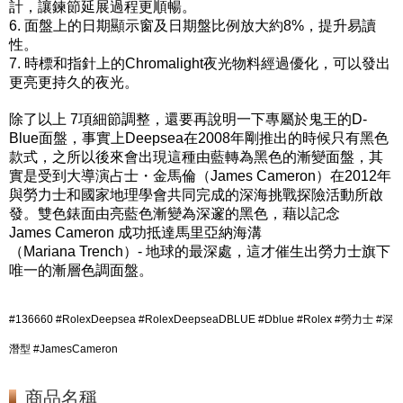
計，讓鍊節延展過程更順暢。
6. 面盤上的日期顯示窗及日期盤比例放大約8%，提升易讀
性。
7. 時標和指針上的Chromalight夜光物料經過優化，可以發出
更亮更持久的夜光。
除了以上 7項細節調整，還要再說明一下專屬於鬼王的D-
Blue面盤，事實上Deepsea在2008年剛推出的時候只有黑色
款式，之所以後來會出現這種由藍轉為黑色的漸變面盤，其
實是受到大導演占士・金馬倫（James Cameron）在2012年
與勞力士和國家地理學會共同完成的深海挑戰探險活動所啟
發。雙色錶面由亮藍色漸變為深邃的黑色，藉以記念
James Cameron 成功抵達馬里亞納海溝
（Mariana Trench）- 地球的最深處，這才催生出勞力士旗下
唯一的漸層色調面盤。
#136660 #RolexDeepsea #RolexDeepseaDBLUE #Dblue #Rolex #勞力士 #深
潛型 #JamesCameron
商品名稱