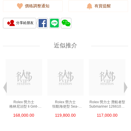
價格調整通知
有貨提醒
分享給朋友
近似推介
Rolex 勞力士
Rolex 勞力士
Rolex 勞力士 潛航者型
格林尼治型 Ii Gmt-
恒動海使型 Sea-
Submariner 126610ln-
Master Ii 126711chnr-
Dweller 126600-0002
0001 精鋼 新黑水鬼
168,000.00
119,800.00
117,000.00
0002 18kt玫瑰金/鋼
精鋼 單紅
沙士圈