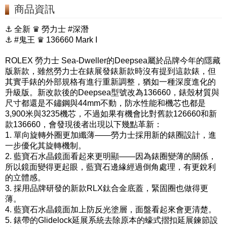
商品資訊
⚓ 全新 ♛ 勞力士 #深潛
⚓ #鬼王 ♛ 136660 Mark I
ROLEX 勞力士
Sea-Dweller
的
Deepsea
屬於品牌今年的隱藏
版新款，雖然勞力士在錶展發錶新款時沒有提到這款錶，但
其實手錶的外部規格有進行重新調整，猶如一種深度進化的
升級版。新改款後的Deepsea型號改為
136660
，錶殼材質與
尺寸都還是不鏽鋼與44mm不動，防水性能和機芯也都是
3,900米與3235機芯，不過如果有機會比對舊款126660和新
款136660，會發現後者出現以下幾點革新：
1. 單向旋轉外圈更加纖薄——勞力士採用新的錶圈設計，進
一步優化其旋轉機制。
2. 藍寶石水晶鏡面看起來更明顯——因為錶圈變薄的關係，
所以鏡面變得更起眼，藍寶石邊緣經過倒角處理，有更銳利
的立體感。
3. 採用品牌研發的新款RLX鈦合金底蓋，緊固圈也做得更
薄。
4. 藍寶石水晶鏡面加上防反光塗層，面盤看起來會更清楚。
5. 錶帶的Glidelock延展系統去除原本的蠔式摺扣延展鍊節設