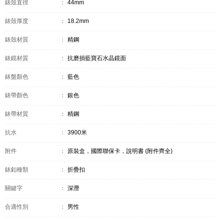
錶殼直徑
：
44mm
錶殼厚度
：
18.2mm
錶殼材質
：
精鋼
錶鏡材質
：
抗磨損藍寶石水晶鏡面
錶盤顏色
：
藍色
錶帶顏色
：
銀色
錶帶材質
：
精鋼
抗水
：
3900米
附件
：
原裝盒，國際聯保卡，說明書 (附件齊全)
錶釦種類
：
折疊扣
關鍵字
：
深潛
合適性別
：
男性