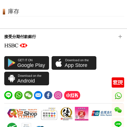
庫存
接受分期付款銀行
GET IT ON
Download on the
Google Play
App Store
Download on the
Android
whatsapp
wechat