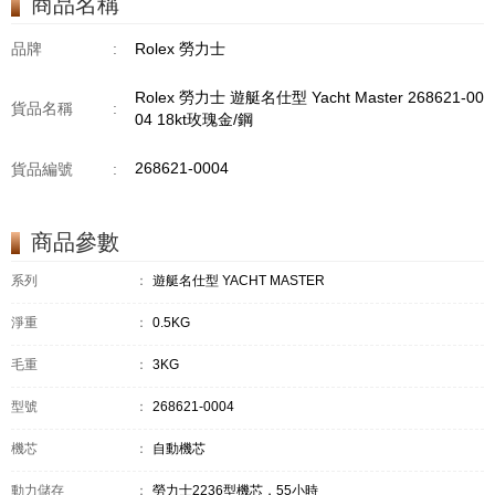
商品名稱
品牌
:
Rolex 勞力士
Rolex 勞力士 遊艇名仕型 Yacht Master 268621-00
貨品名稱
:
04 18kt玫瑰金/鋼
268621-0004
貨品編號
:
商品參數
系列
：
遊艇名仕型 YACHT MASTER
淨重
：
0.5KG
毛重
：
3KG
型號
：
268621-0004
機芯
：
自動機芯
動力儲存
：
勞力士2236型機芯，55小時