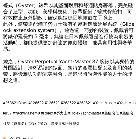
蠔式（Oyster）錶帶以其堅固耐用和舒適貼身著稱，完美融
合了造型、功能、美學與技術。錶帶配備了蠔式保險扣，可
有效防止意外開啟，確保腕錶穩固地佩戴在手腕上。
此外，錶帶還配備了勞力士獨有的易調鏈節延展系統（Glidel
ock extension system）。通過這一巧妙的裝置，佩戴者可
將錶帶延長約 5 毫米，無論在日常佩戴還是進行較為劇烈的
活動時，都能提供更加舒適的佩戴體驗，兼具實用性與奢華
感。
總之，Oyster Perpetual Yacht-Master 37 腕錶以其獨特的
外圈設計、清晰易讀的錶面、獨特的金屬搭配以及實用的錶
帶，將優雅與功能完美融合，是追求時尚與性能的人士的理
想之選。
#268621Black #126622 #126621 #268622 #268621 #YachtMaster #YachtMas
ter37 #YachtMaster40 #Rolex #勞力士 #RolexYachtMaster #遊艇名仕 #遊艇名
仕型 #遊艇名仕型37 #勞力士遊艇 #永恒玫瑰金