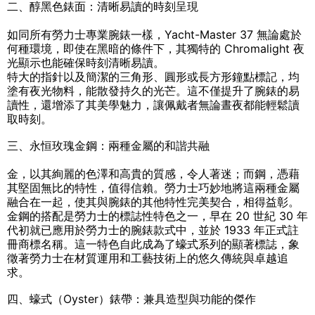
二、醇黑色錶面：清晰易讀的時刻呈現
如同所有勞力士專業腕錶一樣，Yacht-Master 37 無論處於
何種環境，即使在黑暗的條件下，其獨特的 Chromalight 夜
光顯示也能確保時刻清晰易讀。
特大的指針以及簡潔的三角形、圓形或長方形鐘點標記，均
塗有夜光物料，能散發持久的光芒。這不僅提升了腕錶的易
讀性，還增添了其美學魅力，讓佩戴者無論晝夜都能輕鬆讀
取時刻。
三、永恒玫瑰金鋼：兩種金屬的和諧共融
金，以其絢麗的色澤和高貴的質感，令人著迷；而鋼，憑藉
其堅固無比的特性，值得信賴。勞力士巧妙地將這兩種金屬
融合在一起，使其與腕錶的其他特性完美契合，相得益彰。
金鋼的搭配是勞力士的標誌性特色之一，早在 20 世紀 30 年
代初就已應用於勞力士的腕錶款式中，並於 1933 年正式註
冊商標名稱。這一特色自此成為了蠔式系列的顯著標誌，象
徵著勞力士在材質運用和工藝技術上的悠久傳統與卓越追
求。
四、蠔式（Oyster）錶帶：兼具造型與功能的傑作