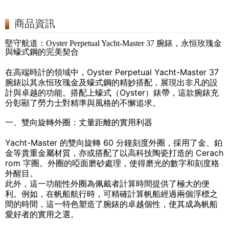
商品資訊
堅守航道：Oyster Perpetual Yacht-Master 37 腕錶，永恒玫瑰金
與蠔式鋼的完美契合
在高端時計的領域中，Oyster Perpetual Yacht-Master 37
腕錶以其永恒玫瑰金及蠔式鋼的精妙搭配，展現出非凡的設
計與卓越的功能。搭配上蠔式（Oyster）錶帶，這款腕錶充
分彰顯了勞力士對精準與風格的不懈追求。
一、雙向旋轉外圈：丈量距離的實用利器
Yacht-Master 的雙向旋轉 60 分鐘刻度外圈，採用了金、鉑
金等貴重金屬材質，亦或搭配了以高科技陶瓷打造的 Cerach
rom 字圈。外圈的啞面磨砂處理，使得磨光的數字和刻度格
外醒目。
此外，這一功能性外圈為佩戴者計算時間提供了極大的便
利。例如，在帆船航行時，可精確計算帆船經過兩個浮標之
間的時間，這一特色塑造了腕錶的卓越個性，使其成為帆船
愛好者的實用之選。