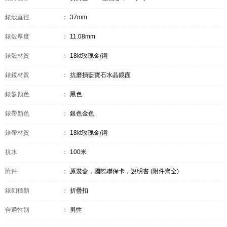
錶殼直徑
：
37mm
錶殼厚度
：
11.08mm
錶殼材質
：
18kt玫瑰金/鋼
錶鏡材質
：
抗磨損藍寶石水晶鏡面
錶盤顏色
：
黑色
錶帶顏色
：
銀色金色
錶帶材質
：
18kt玫瑰金/鋼
抗水
：
100米
附件
：
原裝盒，國際聯保卡，說明書 (附件齊全)
錶釦種類
：
折疊扣
合適性別
：
男性