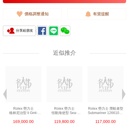
價格調整通知
有貨提醒
分享給朋友
近似推介
Rolex 勞力士
Rolex 勞力士
Rolex 勞力士 潛航者型
格林尼治型 Ii Gmt-
恒動海使型 Sea-
Submariner 126610ln-
Master Ii 126711chnr-
Dweller 126600-0002
0001 精鋼 新黑水鬼
169,000.00
119,800.00
117,000.00
0002 18kt玫瑰金/鋼
精鋼 單紅
沙士圈