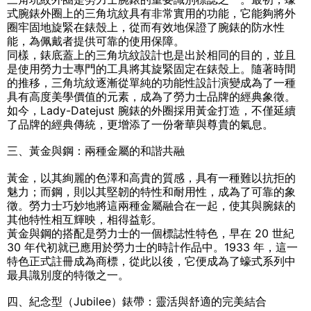
式腕錶外圈上的三角坑紋具有非常實用的功能，它能夠將外
圈牢固地旋緊在錶殼上，從而有效地保證了腕錶的防水性
能，為佩戴者提供可靠的使用保障。
同樣，錶底蓋上的三角坑紋設計也是出於相同的目的，並且
是使用勞力士專門的工具將其旋緊固定在錶殼上。隨著時間
的推移，三角坑紋逐漸從單純的功能性設計演變成為了一種
具有高度美學價值的元素，成為了勞力士品牌的經典象徵。
如今，Lady-Datejust 腕錶的外圈採用黃金打造，不僅延續
了品牌的經典傳統，更增添了一份奢華與尊貴的氣息。
三、黃金與鋼：兩種金屬的和諧共融
黃金，以其絢麗的色澤和高貴的質感，具有一種難以抗拒的
魅力；而鋼，則以其堅韌的特性和耐用性，成為了可靠的象
徵。勞力士巧妙地將這兩種金屬融合在一起，使其與腕錶的
其他特性相互輝映，相得益彰。
黃金與鋼的搭配是勞力士的一個標誌性特色，早在 20 世紀
30 年代初就已應用於勞力士的時計作品中。1933 年，這一
特色正式註冊成為商標，從此以後，它便成為了蠔式系列中
最具識別度的特徵之一。
四、紀念型（Jubilee）錶帶：靈活與舒適的完美結合