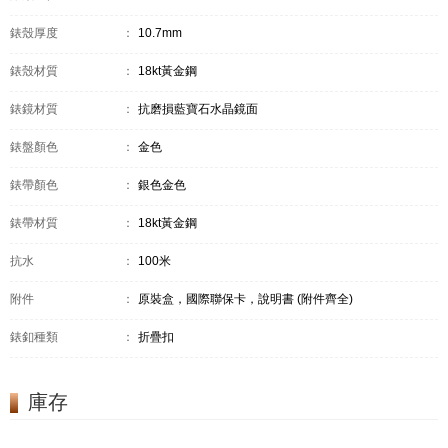
錶殼厚度
：
10.7mm
錶殼材質
：
18kt黃金鋼
錶鏡材質
：
抗磨損藍寶石水晶鏡面
錶盤顏色
：
金色
錶帶顏色
：
銀色金色
錶帶材質
：
18kt黃金鋼
抗水
：
100米
附件
：
原裝盒，國際聯保卡，說明書 (附件齊全)
錶釦種類
：
折疊扣
庫存