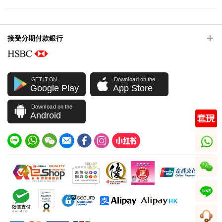
接受分期付款銀行
GET IT ON
Download on the
Google Play
App Store
Download on the
Android
whatsapp
wechat
line