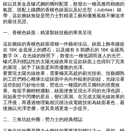
錶以其黃金及蠔式鋼的獨特配置，散發出一種高雅而精緻的
氣質。搭配上鑲鑽的香檳色錶面以及紀念型（Jubilee）錶
帶，這款腕錶無疑是勞力士對精湛工藝和優雅風格不懈追求
的最佳見證。
一、香檳色錶面：精湛製錶技藝的華美呈現
這款腕錶的香檳色錶面堪稱一件藝術珍品。錶面上飾有鑲嵌
在 18K 金底座上的鑽石，以及鑲有 8 顆鑽石的 18K 金羅馬
數字 IX，在光線的映照下，散發出一種低調而迷人的光芒。
蠔式系列標誌性的太陽光線效果在這款錶面上也得到了完美
的展現，賦予了錶面柔和而優雅的光澤。
要實現太陽光線效果，需要極其高超的刷光技術。技藝嫻熟
的工匠們精心雕琢出從錶面中央向外輻射的刻紋，光線沿著
這些刻紋巧妙地分散，營造出一種隱約而又獨特的視覺效
果。每當手腕輕輕擺動，錶面便會呈現出不同的光澤色調，
宛如夜空中閃爍的星辰，變幻莫測。在完成太陽光線效果的
工序後，再通過物理氣相沉積法或電鍍技術為錶面著色，最
後施以光澤塗層，使其美感更進一步提升。
二、三角坑紋外圈：勞力士的經典標誌
三角坑紋外圈是勞力士腕錶的重要識別標誌之一。最初，蠔