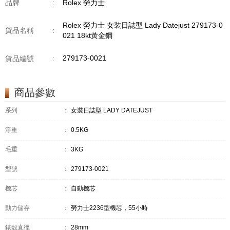
品牌
:
Rolex 勞力士
Rolex 勞力士 女裝日誌型 Lady Datejust 279173-0
貨品名稱
:
021 18kt黃金鋼
279173-0021
貨品編號
:
商品參數
系列
：
女裝日誌型 LADY DATEJUST
淨重
：
0.5KG
毛重
：
3KG
型號
：
279173-0021
機芯
：
自動機芯
動力儲存
：
勞力士2236型機芯，55小時
錶殼直徑
：
28mm