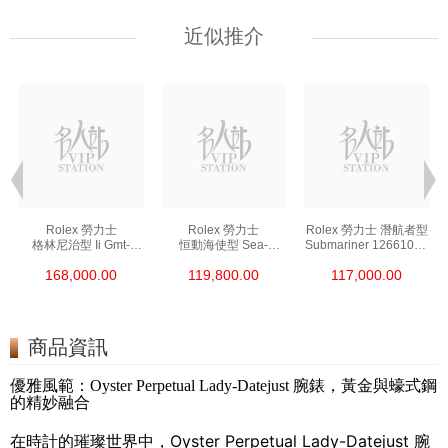
近似推介
Rolex 勞力士
Rolex 勞力士
Rolex 勞力士 潛航者型
格林尼治型 Ii Gmt-
恒動海使型 Sea-
Submariner 126610ln-
Master Ii 126711chnr-
Dweller 126600-0002
0001 精鋼 新黑水鬼
168,000.00
119,800.00
117,000.00
0002 18kt玫瑰金/鋼
精鋼 單紅
沙士圈
商品資訊
優雅風範：Oyster Perpetual Lady-Datejust 腕錶，黃金與蠔式鋼
的精妙融合
在時計的璀璨世界中，Oyster Perpetual Lady-Datejust 腕