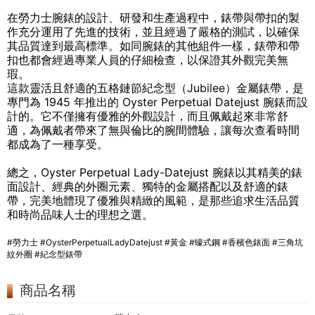
在勞力士腕錶的設計、研發和生產過程中，錶帶與帶扣的製
作充分運用了先進的技術，並且經過了嚴格的測試，以確保
其品質達到最高標準。如同腕錶的其他組件一樣，錶帶和帶
扣也都會經過專業人員的仔細檢查，以保證其外觀完美無
瑕。
這款靈活且舒適的五格鏈節紀念型（Jubilee）金屬錶帶，是
專門為 1945 年推出的 Oyster Perpetual Datejust 腕錶而設
計的。它不僅擁有優雅的外觀設計，而且佩戴起來非常舒
適，為佩戴者帶來了無與倫比的腕間體驗，讓每次查看時間
都成為了一種享受。
總之，Oyster Perpetual Lady-Datejust 腕錶以其精美的錶
面設計、經典的外圈元素、獨特的金屬搭配以及舒適的錶
帶，完美地體現了優雅與精緻的風範，是那些追求生活品質
和時尚品味人士的理想之選。
#勞力士 #OysterPerpetualLadyDatejust #黃金 #蠔式鋼 #香檳色錶面 #三角坑
紋外圈 #紀念型錶帶
商品名稱