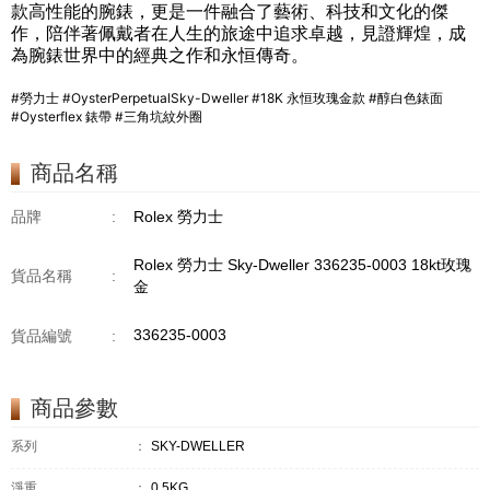
款高性能的腕錶，更是一件融合了藝術、科技和文化的傑
作，陪伴著佩戴者在人生的旅途中追求卓越，見證輝煌，成
為腕錶世界中的經典之作和永恒傳奇。
#勞力士 #OysterPerpetualSky-Dweller #18K 永恒玫瑰金款 #醇白色錶面
#Oysterflex 錶帶 #三角坑紋外圈
商品名稱
品牌
:
Rolex 勞力士
Rolex 勞力士 Sky-Dweller 336235-0003 18kt玫瑰
貨品名稱
:
金
336235-0003
貨品編號
:
商品參數
系列
：
SKY-DWELLER
淨重
：
0.5KG