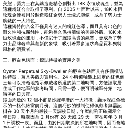
美態，勞力士在其鑄造廠精心創製出 18K 永恒玫瑰金，並為
這種粉紅合金取得了專利。自 2005 年面世以來，18K 永恒
玫瑰金便被用於製造粉紅金勞力士蠔式腕錶，成為了勞力士
腕錶的一大特色。
這種獨特的合金不僅具有迷人的粉紅色澤，而且具有出色的
耐久性和抗腐蝕性，能夠長久保持腕錶的美麗外觀。18K 永
恒玫瑰金的運用，不僅賦予了腕錶高貴的氣質，更成為了勞
力士品牌奢華與創新的象徵，吸引著眾多追求高品質和獨特
風格的消費者。
三、醇白色錶面：標誌特徵的實用之美
Oyster Perpetual Sky-Dweller 的醇白色錶面具有多個標誌
性特徵，兼具美觀與實用性。24 小時偏軸盤上固定的紅色倒
三角可以清晰地指示佩戴者所選的第二地時間，方便讀取居
住或工作地區的參考時間，只需一瞥，便可明確區分第二地
時區的日與夜。
錶面周邊的 12 個小窗是沙羅年曆的一大特徵，顯示深紅色標
示的一格代錶當前月份。這個巧妙的機制使得佩戴者無需記
掛在 30 天小月的最後一天調校日期，年曆能夠正確顯示全
年日期，唯獨因為 2 月份有 28 天或 29 天，需在每年 3 月
1 日調校一次。而且，由於日期取決於所在地時間，因而會隨