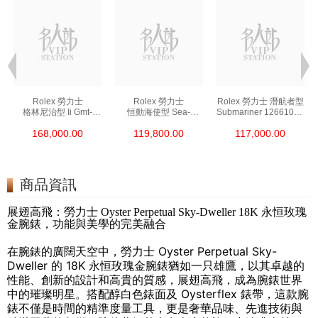
Rolex 勞力士
Rolex 勞力士
Rolex 勞力士 潛航者型
格林尼治型 Ii Gmt-
恒動海使型 Sea-
Submariner 126610ln-
Master Ii 126711chnr-
Dweller 126600-0002
0001 精鋼 新黑水鬼
168,000.00
119,800.00
117,000.00
0002 18kt玫瑰金/鋼
精鋼 單紅
沙士圈
商品資訊
展翅高飛：勞力士 Oyster Perpetual Sky-Dweller 18K 永恒玫瑰
金腕錶，功能與美學的完美融合
在腕錶的廣闊天空中，勞力士 Oyster Perpetual Sky-
Dweller 的 18K 永恒玫瑰金腕錶猶如一只雄鷹，以其卓越的
性能、創新的設計和高貴的質感，展翅高飛，成為腕錶世界
中的璀璨明星。搭配醇白色錶面及 Oysterflex 錶帶，這款腕
錶不僅是時間的精準度量工具，更是奢華品味、先進技術與