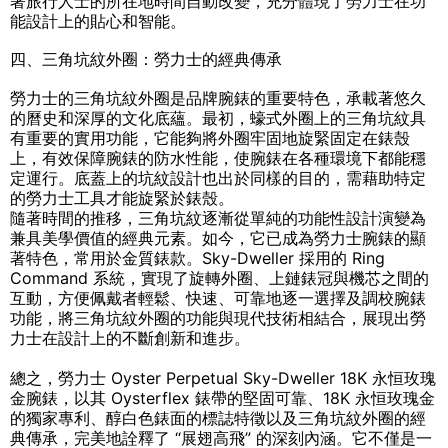
著旅行人士的所在地時間自動改變，充分體現了勞力士在功
能設計上的貼心和智能。
四、三角坑紋外圈：勞力士的經典傳承
勞力士的三角坑紋外圈是品牌腕錶的重要特色，承載著悠久
的曆史和深厚的文化底蘊。最初，蠔式外圈上的三角坑紋具
有重要的實用功能，它能夠將外圈牢固地旋緊固定在錶殼
上，有效保障腕錶的防水性能，使腕錶在各種環境下都能穩
定運行。底蓋上的坑紋設計也出於同樣的目的，需藉助特定
的勞力士工具才能旋緊於錶殼。
隨著時間的推移，三角坑紋逐漸從單純的功能性設計演變為
兼具美學價值的經典元素。如今，它已成為勞力士腕錶的顯
著特色，常用於金質錶款。Sky-Dweller 採用的 Ring
Command 系統，實現了旋轉外圈、上鏈錶冠與機芯之間的
互動，方便佩戴者輕鬆、快速、可靠地逐一選擇及調校腕錶
功能，將三角坑紋外圈的功能與現代技術相結合，展現出勞
力士在設計上的不斷創新和進步。
總之，勞力士 Oyster Perpetual Sky-Dweller 18K 永恒玫瑰
金腕錶，以其 Oysterflex 錶帶的堅固可靠、18K 永恒玫瑰金
的獨家專利、醇白色錶面的標誌特徵以及三角坑紋外圈的經
典傳承，完美地詮釋了 “展翅高飛” 的深刻內涵。它不僅是一