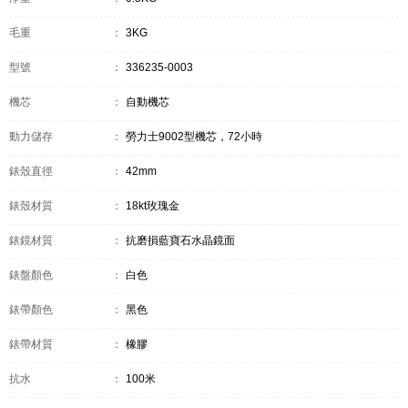
毛重
：
3KG
型號
：
336235-0003
機芯
：
自動機芯
動力儲存
：
勞力士9002型機芯，72小時
錶殼直徑
：
42mm
錶殼材質
：
18kt玫瑰金
錶鏡材質
：
抗磨損藍寶石水晶鏡面
錶盤顏色
：
白色
錶帶顏色
：
黑色
錶帶材質
：
橡膠
抗水
：
100米