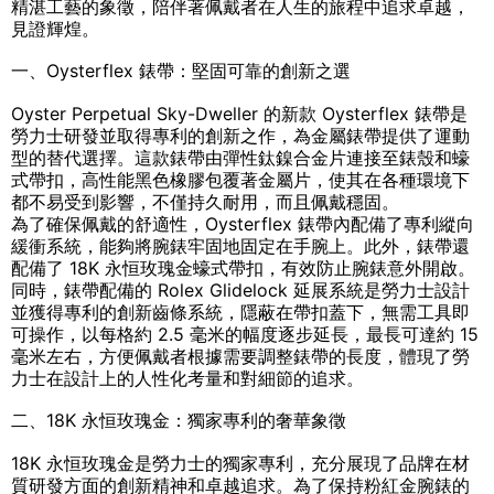
精湛工藝的象徵，陪伴著佩戴者在人生的旅程中追求卓越，
見證輝煌。
一、Oysterflex 錶帶：堅固可靠的創新之選
Oyster Perpetual Sky-Dweller 的新款 Oysterflex 錶帶是
勞力士研發並取得專利的創新之作，為金屬錶帶提供了運動
型的替代選擇。這款錶帶由彈性鈦鎳合金片連接至錶殼和蠔
式帶扣，高性能黑色橡膠包覆著金屬片，使其在各種環境下
都不易受到影響，不僅持久耐用，而且佩戴穩固。
為了確保佩戴的舒適性，Oysterflex 錶帶內配備了專利縱向
緩衝系統，能夠將腕錶牢固地固定在手腕上。此外，錶帶還
配備了 18K 永恒玫瑰金蠔式帶扣，有效防止腕錶意外開啟。
同時，錶帶配備的 Rolex Glidelock 延展系統是勞力士設計
並獲得專利的創新齒條系統，隱蔽在帶扣蓋下，無需工具即
可操作，以每格約 2.5 毫米的幅度逐步延長，最長可達約 15
毫米左右，方便佩戴者根據需要調整錶帶的長度，體現了勞
力士在設計上的人性化考量和對細節的追求。
二、18K 永恒玫瑰金：獨家專利的奢華象徵
18K 永恒玫瑰金是勞力士的獨家專利，充分展現了品牌在材
質研發方面的創新精神和卓越追求。為了保持粉紅金腕錶的