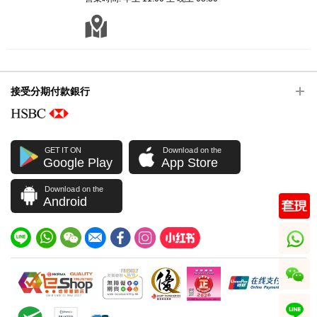
接受分期付款銀行
GET IT ON
Download on the
Google Play
App Store
Download on the
Android
whatsapp
wechat