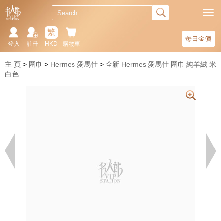
繁
每日金價
登入
註冊
HKD
購物車
主 頁
圍巾
Hermes 愛馬仕
全新 Hermes 愛馬仕 圍巾 純羊絨 米
白色