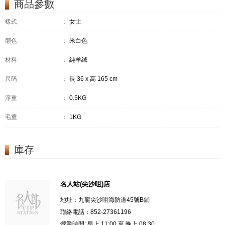
商品參數
樣式
：
女士
顏色
：
米白色
材料
：
純羊絨
尺码
：
長 36 x 高 165 cm
淨重
：
0.5KG
毛重
：
1KG
庫存
名人站(尖沙咀)店
地址：九龍尖沙咀海防道45號B鋪
聯絡電話：852-27361196
營業時間: 早上 11:00 至 晚上 08:30