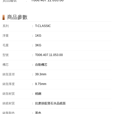
T006.407.11.053.00
貨品編號
:
商品參數
系列
：
T-CLASSIC
淨重
：
1KG
毛重
：
3KG
型號
：
T006.407.11.053.00
機芯
：
自動機芯
錶殼直徑
：
39.3mm
錶殼厚度
：
9.75mm
錶殼材質
：
精鋼
錶鏡材質
：
抗磨損藍寶石水晶鏡面
錶盤顏色
：
黑色