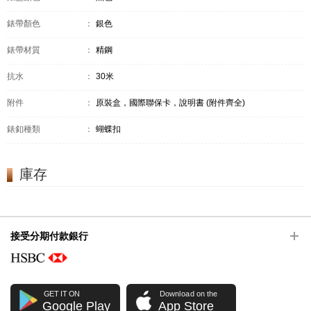
錶帶顏色
：
銀色
錶帶材質
：
精鋼
抗水
：
30米
附件
：
原裝盒，國際聯保卡，說明書 (附件齊全)
錶釦種類
：
蝴蝶扣
庫存
接受分期付款銀行
GET IT ON
Download on the
Google Play
App Store