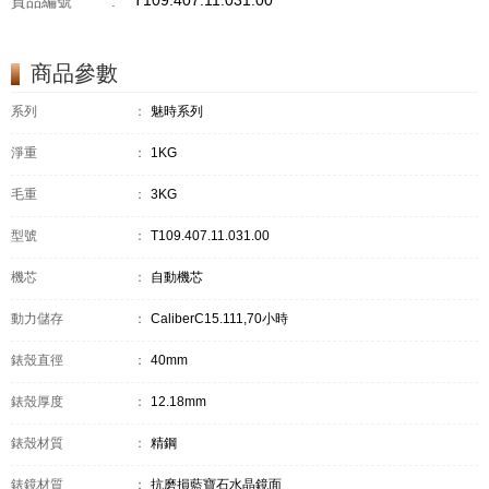
T109.407.11.031.00
貨品編號
:
商品參數
系列
：
魅時系列
淨重
：
1KG
毛重
：
3KG
型號
：
T109.407.11.031.00
機芯
：
自動機芯
動力儲存
：
CaliberC15.111,70小時
錶殼直徑
：
40mm
錶殼厚度
：
12.18mm
錶殼材質
：
精鋼
錶鏡材質
：
抗磨損藍寶石水晶鏡面