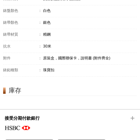
錶盤顏色
：
白色
錶帶顏色
：
銀色
錶帶材質
：
精鋼
抗水
：
30米
附件
：
原裝盒，國際聯保卡，說明書 (附件齊全)
錶釦種類
：
珠寶扣
庫存
接受分期付款銀行