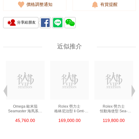
價格調整通知
有貨提醒
分享給朋友
近似推介
Omega 歐米茄
Rolex 勞力士
Rolex 勞力士
Seamaster 海馬系列
格林尼治型 Ii Gmt-
恒動海使型 Sea-
210.30.42.20.01.002
Master Ii 126711chnr-
Dweller 126600-0002
45,760.00
169,000.00
119,800.00
精鋼 Nekton Edition
0002 18kt玫瑰金/鋼
精鋼 單紅
沙士圈