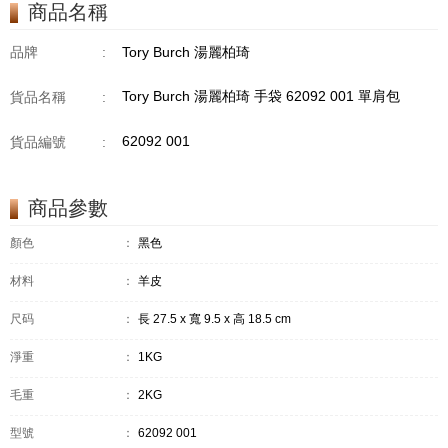
商品名稱
品牌
:
Tory Burch 湯麗柏琦
Tory Burch 湯麗柏琦 手袋 62092 001 單肩包
貨品名稱
:
62092 001
貨品編號
:
商品參數
顏色
：
黑色
材料
：
羊皮
尺码
：
長 27.5 x 寬 9.5 x 高 18.5 cm
淨重
：
1KG
毛重
：
2KG
型號
：
62092 001