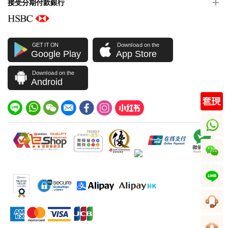
接受分期付款銀行
GET IT ON
Download on the
Google Play
App Store
Download on the
Android
whatsapp
wechat
line
客服