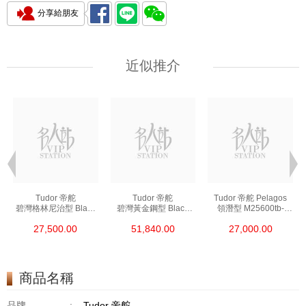
分享給朋友
近似推介
Tudor 帝舵
Tudor 帝舵
Tudor 帝舵 Pelagos
碧灣格林尼治型 Black
碧灣黃金鋼型 Black
領潛型 M25600tb-
Bay Gmt 79830rb 精鋼
Bay 79363n
0001 鈦合金
27,500.00
51,840.00
27,000.00
18kt黃金鋼
商品名稱
品牌
:
Tudor 帝舵