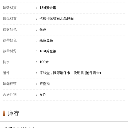
錶殼材質
：
18kt黃金鋼
錶鏡材質
：
抗磨損藍寶石水晶鏡面
錶盤顏色
：
銀色
錶帶顏色
：
銀色金色
錶帶材質
：
18kt黃金鋼
抗水
：
100米
附件
：
原裝盒，國際聯保卡，說明書 (附件齊全)
錶釦種類
：
折疊扣
合適性別
：
女性
庫存