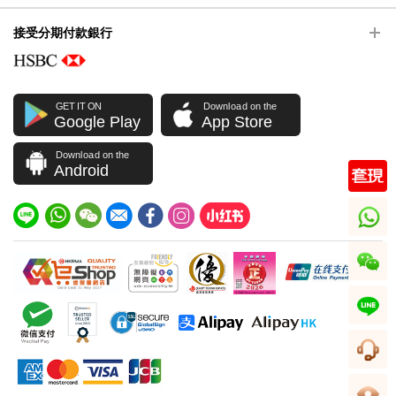
接受分期付款銀行
GET IT ON
Download on the
Google Play
App Store
Download on the
Android
whatsapp
wechat
line
客服