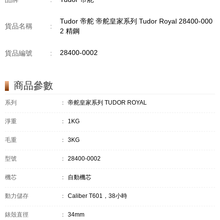
Tudor 帝舵 帝舵皇家系列 Tudor Royal 28400-000
貨品名稱
:
2 精鋼
28400-0002
貨品編號
:
商品參數
系列
：
帝舵皇家系列 TUDOR ROYAL
淨重
：
1KG
毛重
：
3KG
型號
：
28400-0002
機芯
：
自動機芯
動力儲存
：
Caliber T601，38小時
錶殼直徑
：
34mm