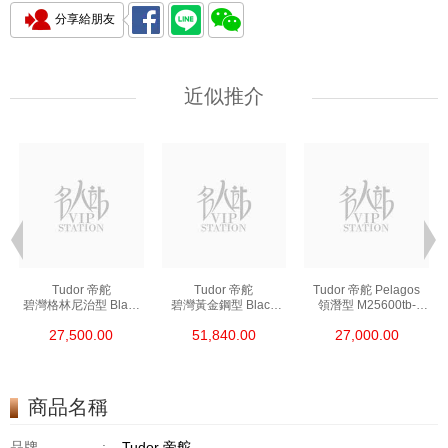
分享給朋友
近似推介
Tudor 帝舵
Tudor 帝舵
Tudor 帝舵 Pelagos
碧灣格林尼治型 Black
碧灣黃金鋼型 Black
領潛型 M25600tb-
Bay Gmt 79830rb 精鋼
Bay 79363n
0001 鈦合金
27,500.00
51,840.00
27,000.00
18kt黃金鋼
商品名稱
品牌
:
Tudor 帝舵