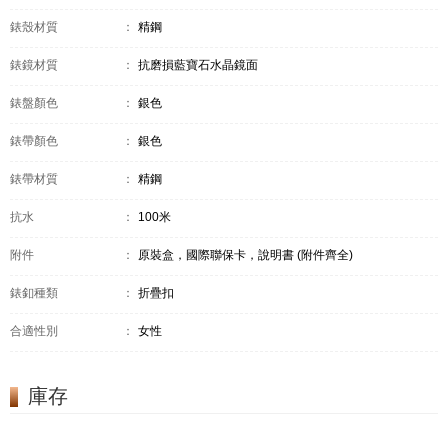
錶殼材質
：
精鋼
錶鏡材質
：
抗磨損藍寶石水晶鏡面
錶盤顏色
：
銀色
錶帶顏色
：
銀色
錶帶材質
：
精鋼
抗水
：
100米
附件
：
原裝盒，國際聯保卡，說明書 (附件齊全)
錶釦種類
：
折疊扣
合適性別
：
女性
庫存