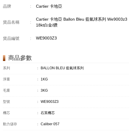
品牌
:
Cartier 卡地亞
Cartier 卡地亞 Ballon Bleu 藍氣球系列 We9003z3
貨品名稱
:
18kt白金/鑽
WE9003Z3
貨品編號
:
商品參數
系列
：
BALLON BLEU 藍氣球系列
淨重
：
1KG
毛重
：
3KG
型號
：
WE9003Z3
機芯
：
石英機芯
動力儲存
：
Caliber 057