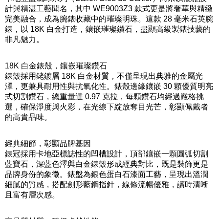
計與精湛工藝聞名，其中 WE9003Z3 款式更是將奢華與精緻
完美融合，成為腕錶收藏中的璀璨明珠。這款 28 毫米石英腕
錶，以 18K 白金打造，鑲嵌璀璨鑽石，盡顯高級製錶技藝的
非凡魅力。
18K 白金錶殼，鑲嵌璀璨鑽石
錶殼採用銠鍍層 18K 白金材質，不僅呈現出典雅的金屬光
澤，更兼具耐用性與抗氧化性。錶殼邊緣鑲嵌 30 顆優質明亮
式切割鑽石，總重量達 0.97 克拉，每顆鑽石均經過嚴格挑
選，確保淨度與火彩，在光線下綻放奪目光芒，彰顯佩戴者
的高貴品味。
經典細節，彰顯品牌基因
錶冠採用卡地亞標誌性的凹槽設計，頂部鑲嵌一顆圓弧切割
藍寶石，深藍色澤與白金錶殼形成經典對比，既是裝飾更是
品牌身份的象徵。錶盤為銀色蛋白石漆面工藝，呈現出溫潤
細膩的質感，搭配劍形藍鋼指針，線條流暢優雅，讀時清晰
且富有層次感。