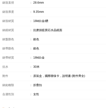
錶殼直徑
：
28.6mm
錶殼厚度
：
9.35mm
錶殼材質
：
18kt白金/鑽
錶鏡材質
：
抗磨損藍寶石水晶鏡面
錶盤顏色
：
銀色
錶帶顏色
：
銀色
錶帶材質
：
18kt白金
抗水
：
30米
附件
：
原裝盒，國際聯保卡，說明書 (附件齊全)
錶釦種類
：
折疊扣
合適性別
：
女性