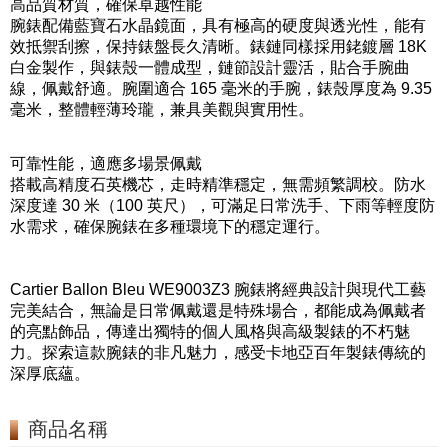
高品質材質，確保卓越性能
腕錶配備藍寶石水晶鏡面，具有極高的硬度與透光性，能有
效抵禦刮擦，保持錶盤長久清晰。錶鏈同樣採用銠鍍層 18K
白金製作，與錶殼一體成型，鏈節設計靈活，貼合手腕曲
線，佩戴舒適。腕圍適合 165 毫米的手腕，錶殼厚度為 9.35
毫米，整體輕薄玲瓏，兼具美觀與實用性。
可靠性能，適應多場景佩戴
搭載高精度石英機芯，走時精準穩定，無需頻繁調校。防水
深度達 30 米（100 英尺），可滿足日常洗手、下雨等輕度防
水需求，確保腕錶在多種環境下的穩定運行。
Cartier Ballon Bleu WE9003Z3 腕錶將經典設計與現代工藝
完美結合，無論是日常佩戴還是特殊場合，都能成為佩戴者
的亮點飾品，傳達出獨特的個人風格與高級製錶的不朽魅
力。探索這款腕錶的非凡魅力，感受卡地亞百年製錶傳統的
深厚底蘊。
商品名稱