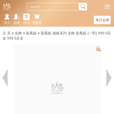
繁
每日金價
登入
註冊
HKD
購物車
主 頁
金飾
龍鳳鈪
龍鳳鈪 婚嫁系列 金飾 龍鳳鈪 (一對) 999.9足
金 999.9足金