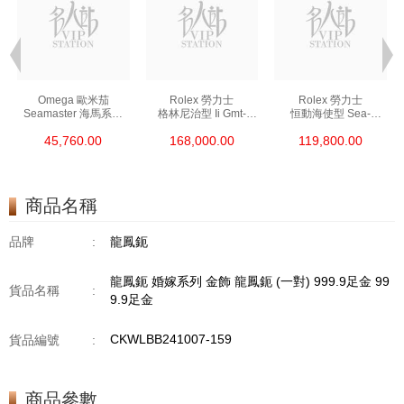
Omega 歐米茄
Rolex 勞力士
Rolex 勞力士
Seamaster 海馬系列
格林尼治型 Ii Gmt-
恒動海使型 Sea-
210.30.42.20.01.002
Master Ii 126711chnr-
Dweller M126600-
45,760.00
168,000.00
119,800.00
精鋼 Nekton Edition
0002 18kt玫瑰金/鋼
0002 精鋼 單紅
沙士圈
商品名稱
品牌
:
龍鳳鈪
龍鳳鈪 婚嫁系列 金飾 龍鳳鈪 (一對) 999.9足金 99
貨品名稱
:
9.9足金
CKWLBB241007-159
貨品編號
:
商品參數