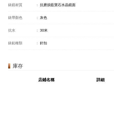
錶鏡材質
：
抗磨損藍寶石水晶鏡面
錶帶顏色
：
灰色
抗水
：
30米
錶釦種類
：
針扣
庫存
店鋪名稱
詳細