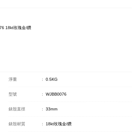
076 18kt玫瑰金/鑽
淨重
：
0.5KG
型號
：
WJBB0076
錶殼直徑
：
33mm
錶殼材質
：
18kt玫瑰金/鑽