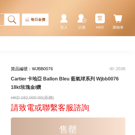
87,000.00
繁
每日金價
登入
註冊
HKD
購物車
貨品編號：WJBB0076
2038
Cartier 卡地亞 Ballon Bleu 藍氣球系列 Wjbb0076
18kt玫瑰金/鑽
Cartier 卡地亞 Ronde Louis
Cartier Wr000451 18kt黃金/鑽
HKD 182,000.00(原價)
113,400.00
請致電或聯繫客服諮詢
售罄