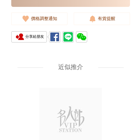
價格調整通知
有貨提醒
分享給朋友
Cartier 卡地亞 Ballon Bleu
藍氣球系列 Wsbb0028 精鋼
近似推介
38,000.00