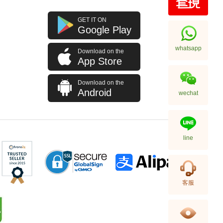
Cartier 卡地亞 Tank 坦克系列
GET IT ON
W5310025 18kt白金
Google Play
195,000.00
whatsapp
Download on the
App Store
Download on the
Android
wechat
line
Cartier 卡地亞 Clé De Cartier
客服
Wjcl0032 18kt玫瑰金
87,000.00