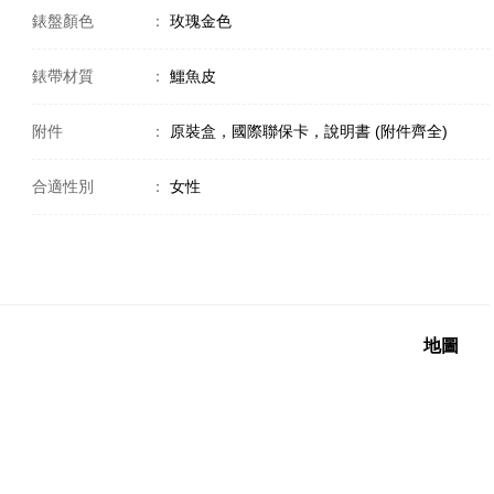
錶盤顏色
：
玫瑰金色
錶帶材質
：
鱷魚皮
附件
：
原裝盒，國際聯保卡，說明書 (附件齊全)
合適性別
：
女性
地圖