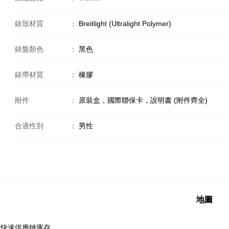
錶殼材質
：
Breitlight (Ultralight Polymer)
錶盤顏色
：
黑色
錶帶材質
：
橡膠
附件
：
原裝盒，國際聯保卡，說明書 (附件齊全)
合適性別
：
男性
地圖
洲快速供應鏈庫存