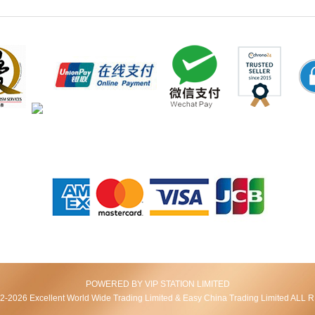
POWERED BY VIP STATION LIMITED
2026 Excellent World Wide Trading Limited & Easy China Trading Limited AL