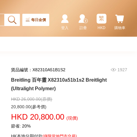
繁
每日金價
登入
註冊
HKD
購物車
貨品編號：X82310A51B1S2
1927
Breitling 百年靈 X82310a51b1s2 Breitlight
Breitling 百年靈 Premier
璞雅系列 Ab1510171c1p1 精鋼
(Ultralight Polymer)
66,240.00
HKD 26,000.00(原價)
20,800.00(參考價)
HKD 20,800.00
(現價)
節省: 20%
HK本地分期付款
(僅限當地門市交易)