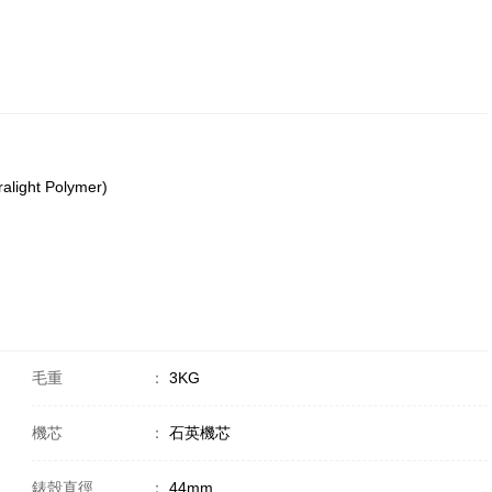
alight Polymer)
毛重
：
3KG
機芯
：
石英機芯
錶殼直徑
：
44mm