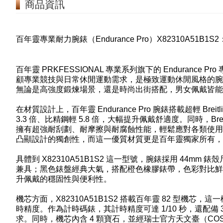
商品資訊
百年靈專業耐力腕錶（Endurance Pro）X82310A51
百年靈 PRKFESSIONAL 專業系列旗下的 Enduranc
顧專業競技與日常休閒運動需求，是極致運動休閒風格的腕
無論是高強度鍛煉場景，還是時尚出街搭配，男女佩戴皆能
在材質設計上，百年靈 Endurance Pro 腕錶搭載超輕 B
3.3 倍、比精鋼輕 5.8 倍，大幅提升佩戴舒適度。同時，Br
擁有超強耐刮劃、耐摩擦與耐腐蝕性能，輕鬆應對各類使用
凸顯設計的獨創性，而這一優質材質更是百年靈獨家所有，1
具體到 X82310A51B1S2 這一型號，腕錶採用 44
兼具；黑色錶盤經典大氣，搭配橙色橡膠錶帶，色彩對比鮮明，充
升佩戴的穩固性與便利性。
機芯方面，X82310A51B1S2 搭載百年靈 82 型機芯，這
時精度。作為計時碼錶，其計時精度可達 1/10 秒，還配
求。同時，機芯內含 4 顆寶石，並經瑞士官方天文臺（C