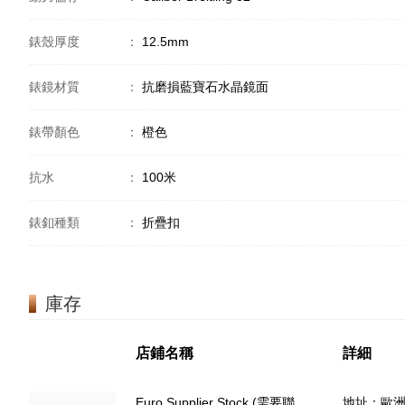
錶殼厚度
：
12.5mm
錶鏡材質
：
抗磨損藍寶石水晶鏡面
錶帶顏色
：
橙色
抗水
：
100米
錶釦種類
：
折疊扣
庫存
店鋪名稱
詳細
Euro Supplier Stock (需要聯
地址：歐