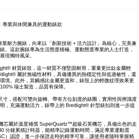
B1S2：專業與休閒兼具的運動錶款
e Pro 專業耐力腕錶，向來以「創新技術 + 活力設計」為核心，完美兼
錶。這款腕錶專為生活態度積極、運動態度專業的人士打造，
展現獨特風采。
reitlight® 材質錶殼，這一材質不僅堅固耐用，重量更比鈦金屬輕
eitlight® 屬於無磁性材料，具備優異的熱穩定性與低過敏性，還
環境。此外，其觸感比金屬更溫和，錶殼上的輕微紋理效果更
00% 瑞士製造，品質有保障。
mm 錶殼尺寸，搭配可雙向旋轉、帶有方位刻度的錶圈，實用性與辨識度
滿運動活力，錶帶上的 Breitlight® 針型錶扣則進一步提
一機芯屬於溫度補償 SuperQuartz™超級石英機芯，具備出色的走
備 30 分鐘累積計時器，能精準記錄運動時間，滿足專業運動需
OSC）認證，進一步保證走時的精準可靠，讓使用者隨時掌握精