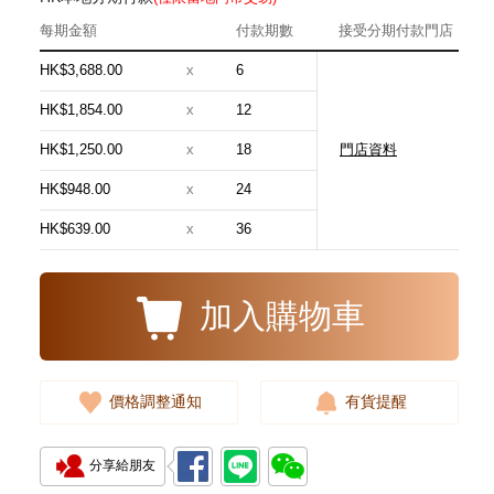
每期金額
付款期數
接受分期付款門店
HK$3,688.00
x
6
HK$1,854.00
x
12
HK$1,250.00
x
18
門店資料
Breitling 百年靈 Chronomat
機械計時系列 Ab0134101c1a1
HK$948.00
x
24
精鋼
49,200.00
HK$639.00
x
36
加入購物車
價格調整通知
有貨提醒
分享給朋友