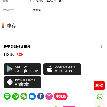
型號
：
326079 BOW0J 4120
手袋款式
：
手拿包
庫存
接受分期付款銀行
GET IT ON
Download on the
Google Play
App Store
Download on the
Android
whatsapp