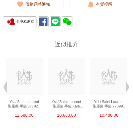
價格調整通知
有貨提醒
分享給朋友
近似推介
Ysl / Saint Laurent
Ysl / Saint Laurent
Ysl / Saint Laurent
聖羅蘭 手袋 377828
聖羅蘭 手袋 Kaia
聖羅蘭 手袋 773995
Bow02 1000 鏈條包/
668809 Bwr0w 1000
Aaddi 1000 單肩包/
11,580.00
10,680.00
10,480.00
斜挎包
單肩包/斜挎包
斜挎包/手提包