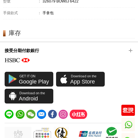
型號
：
326079 BOW0J 6422
手袋款式
：
手拿包
庫存
接受分期付款銀行
GET IT ON
Download on the
Google Play
App Store
Download on the
Android
whatsapp