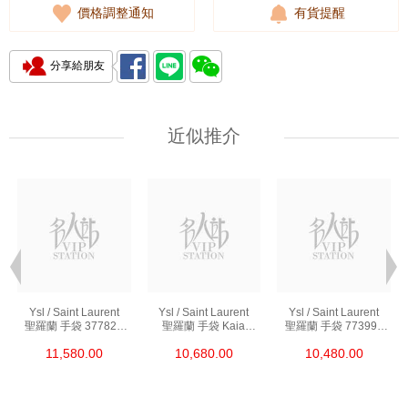
價格調整通知
有貨提醒
分享給朋友
近似推介
Ysl / Saint Laurent
Ysl / Saint Laurent
Ysl / Saint Laurent
聖羅蘭 手袋 377828
聖羅蘭 手袋 Kaia
聖羅蘭 手袋 773995
Bow02 1000 鏈條包/
668809 Bwr0w 1000
Aaddi 1000 單肩包/
11,580.00
10,680.00
10,480.00
斜挎包
單肩包/斜挎包
斜挎包/手提包