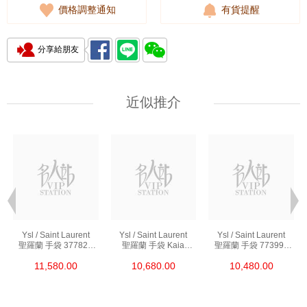
價格調整通知
有貨提醒
分享給朋友
近似推介
Ysl / Saint Laurent
Ysl / Saint Laurent
Ysl / Saint Laurent
聖羅蘭 手袋 377828
聖羅蘭 手袋 Kaia
聖羅蘭 手袋 773995
Bow02 1000 鏈條包/
668809 Bwr0w 1000
Aaddi 1000 單肩包/
11,580.00
10,680.00
10,480.00
斜挎包
單肩包/斜挎包
斜挎包/手提包