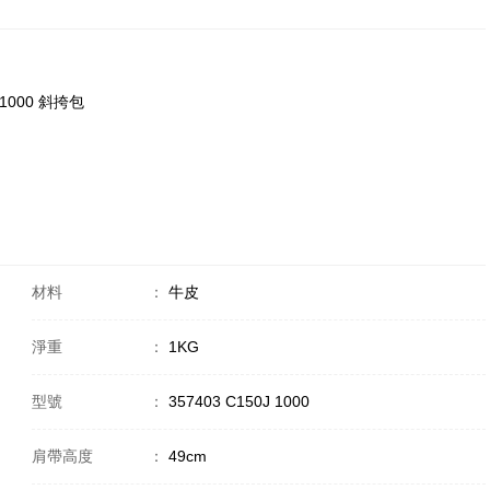
0j 1000 斜挎包
材料
：
牛皮
淨重
：
1KG
型號
：
357403 C150J 1000
肩帶高度
：
49cm