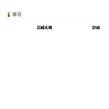
庫存
店鋪名稱
詳細