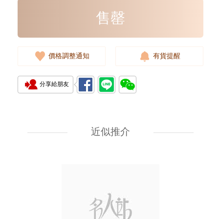
售罄
價格調整通知
有貨提醒
分享給朋友
Ysl / Saint Laurent 聖羅蘭 手袋
748849 Dv707 1000 單肩包/
斜挎包
近似推介
10,980.00