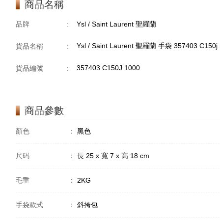
商品名稱
品牌
:
Ysl / Saint Laurent 聖羅蘭
Ysl / Saint Laurent 聖羅蘭 手袋 357403 C15
貨品名稱
:
357403 C150J 1000
貨品編號
:
商品參數
顏色
：
黑色
尺码
：
長 25 x 寬 7 x 高 18 cm
毛重
：
2KG
手袋款式
：
斜挎包