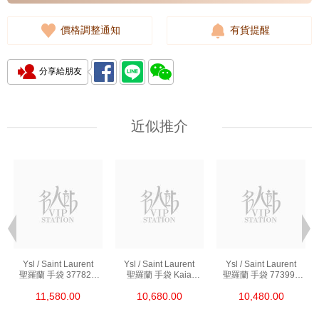
價格調整通知
有貨提醒
分享給朋友
近似推介
Ysl / Saint Laurent
Ysl / Saint Laurent
Ysl / Saint Laurent
聖羅蘭 手袋 377828
聖羅蘭 手袋 Kaia
聖羅蘭 手袋 773995
Bow02 1000 鏈條包/
668809 Bwr0w 1000
Aaddi 1000 單肩包/
11,580.00
10,680.00
10,480.00
斜挎包
單肩包/斜挎包
斜挎包/手提包