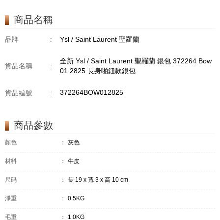
商品名稱
品牌
:
Ysl / Saint Laurent 聖羅蘭
全新 Ysl / Saint Laurent 聖羅蘭 銀包 372264 Bow
貨品名稱
:
01 2825 長身啪鈕款銀包
372264BOW012825
貨品編號
:
商品參數
顏色
：
灰色
材料
：
牛皮
尺码
：
長 19 x 寬 3 x 高 10 cm
淨重
：
0.5KG
毛重
：
1.0KG