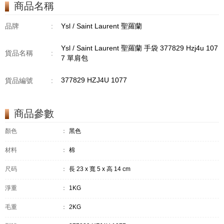
商品名稱
品牌
:
Ysl / Saint Laurent 聖羅蘭
Ysl / Saint Laurent 聖羅蘭 手袋 377829 Hzj4u 107
貨品名稱
:
7 單肩包
377829 HZJ4U 1077
貨品編號
:
商品參數
顏色
：
黑色
材料
：
棉
尺码
：
長 23 x 寬 5 x 高 14 cm
淨重
：
1KG
毛重
：
2KG