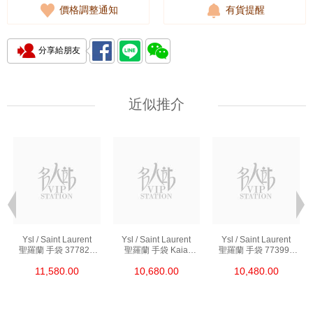
價格調整通知
有貨提醒
分享給朋友
近似推介
Ysl / Saint Laurent
Ysl / Saint Laurent
Ysl / Saint Laurent
聖羅蘭 手袋 377828
聖羅蘭 手袋 Kaia
聖羅蘭 手袋 773995
Bow02 1000 鏈條包/
668809 Bwr0w 1000
Aaddi 1000 單肩包/
11,580.00
10,680.00
10,480.00
斜挎包
單肩包/斜挎包
斜挎包/手提包