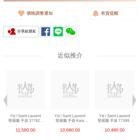
價格調整通知
有貨提醒
分享給朋友
近似推介
Ysl / Saint Laurent
Ysl / Saint Laurent
Ysl / Saint Laurent
聖羅蘭 手袋 377828
聖羅蘭 手袋 Kaia
聖羅蘭 手袋 773995
Bow02 1000 鏈條包/
668809 Bwr0w 1000
Aaddi 1000 單肩包/
11,580.00
10,680.00
10,480.00
斜挎包
單肩包/斜挎包
斜挎包/手提包