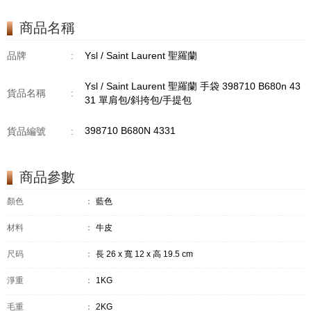
商品名稱
品牌
:
Ysl / Saint Laurent 聖羅蘭
Ysl / Saint Laurent 聖羅蘭 手袋 398710 B680n 43
貨品名稱
:
31 單肩包/斜挎包/手提包
398710 B680N 4331
貨品編號
:
商品參數
顏色
：
藍色
材料
：
牛皮
尺码
：
長 26 x 寬 12 x 高 19.5 cm
淨重
：
1KG
毛重
：
2KG