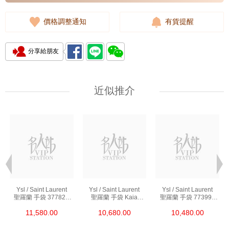
價格調整通知
有貨提醒
分享給朋友
近似推介
Ysl / Saint Laurent
Ysl / Saint Laurent
Ysl / Saint Laurent
聖羅蘭 手袋 377828
聖羅蘭 手袋 Kaia
聖羅蘭 手袋 773995
Bow02 1000 鏈條包/
668809 Bwr0w 1000
Aaddi 1000 單肩包/
11,580.00
10,680.00
10,480.00
斜挎包
單肩包/斜挎包
斜挎包/手提包