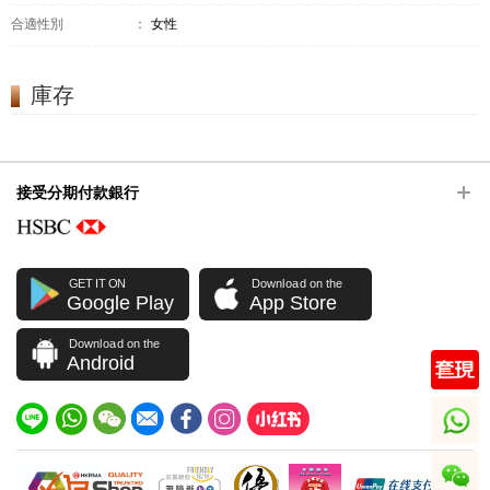
合適性別
：
女性
庫存
接受分期付款銀行
GET IT ON
Download on the
Google Play
App Store
Download on the
Android
whatsapp