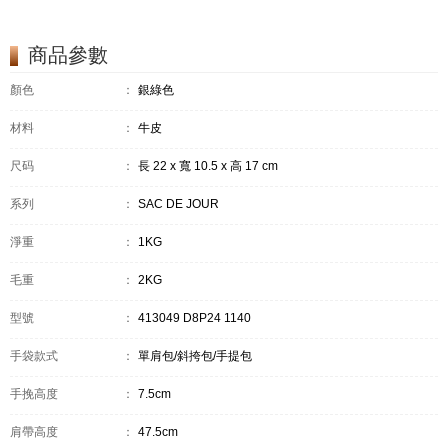
商品參數
顏色
：
銀綠色
材料
：
牛皮
尺码
：
長 22 x 寬 10.5 x 高 17 cm
系列
：
SAC DE JOUR
淨重
：
1KG
毛重
：
2KG
型號
：
413049 D8P24 1140
手袋款式
：
單肩包/斜挎包/手提包
手挽高度
：
7.5cm
肩帶高度
：
47.5cm