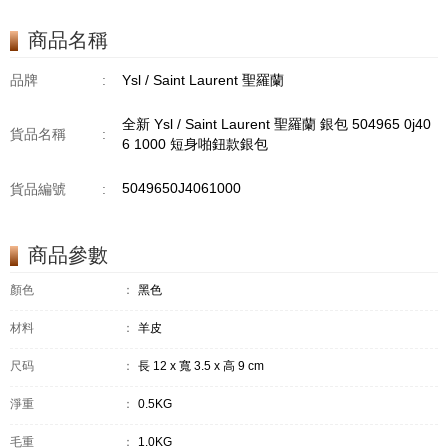
商品名稱
品牌
:
Ysl / Saint Laurent 聖羅蘭
全新 Ysl / Saint Laurent 聖羅蘭 銀包 504965 0j40
貨品名稱
:
6 1000 短身啪鈕款銀包
5049650J4061000
貨品編號
:
商品參數
顏色
：
黑色
材料
：
羊皮
尺码
：
長 12 x 寬 3.5 x 高 9 cm
淨重
：
0.5KG
毛重
：
1.0KG