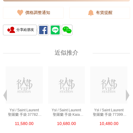
價格調整通知
有貨提醒
分享給朋友
近似推介
Ysl / Saint Laurent
Ysl / Saint Laurent
Ysl / Saint Laurent
聖羅蘭 手袋 377828
聖羅蘭 手袋 Kaia
聖羅蘭 手袋 773995
Bow02 1000 鏈條包/
668809 Bwr0w 1000
Aaddi 1000 單肩包/
11,580.00
10,680.00
10,480.00
斜挎包
單肩包/斜挎包
斜挎包/手提包