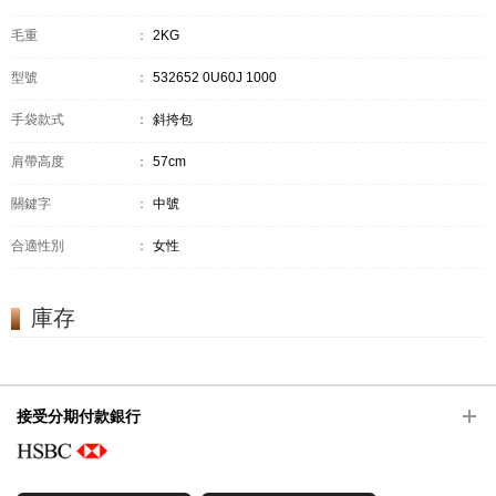
毛重
：
2KG
型號
：
532652 0U60J 1000
手袋款式
：
斜挎包
肩帶高度
：
57cm
關鍵字
：
中號
合適性別
：
女性
庫存
接受分期付款銀行